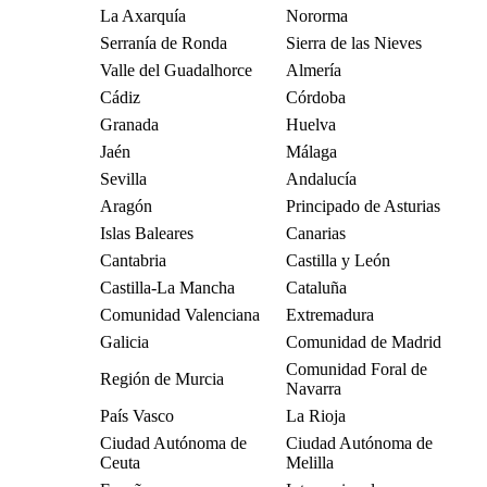
La Axarquía
Nororma
Serranía de Ronda
Sierra de las Nieves
Valle del Guadalhorce
Almería
Cádiz
Córdoba
Granada
Huelva
Jaén
Málaga
Sevilla
Andalucía
Aragón
Principado de Asturias
Islas Baleares
Canarias
Cantabria
Castilla y León
Castilla-La Mancha
Cataluña
Comunidad Valenciana
Extremadura
Galicia
Comunidad de Madrid
Comunidad Foral de
Región de Murcia
Navarra
País Vasco
La Rioja
Ciudad Autónoma de
Ciudad Autónoma de
Ceuta
Melilla