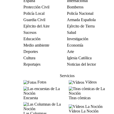
España
Internacional
Protección Civil
Bomberos
Policía Local
Policía Nacional
Guardia Civil
Armada Española
Ejército del Aire
Ejército de Tierra
Sucesos
Salud
Educación
Investigación
Medio ambiente
Economía
Deportes
Arte
Cultura
Iglesia Católica
Reportajes
Noticias del lector
Servicios
Fotos
Vídeos
Encuesta
Tiras cómicas
Vídeos La Noción
Las Columnas