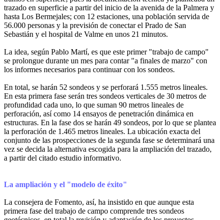
trazado en superficie a partir del inicio de la avenida de la Palmera y
hasta Los Bermejales; con 12 estaciones, una población servida de
56.000 personas y la previsión de conectar el Prado de San
Sebastián y el hospital de Valme en unos 21 minutos.
La idea, según Pablo Martí, es que este primer "trabajo de campo"
se prolongue durante un mes para contar "a finales de marzo" con
los informes necesarios para continuar con los sondeos.
En total, se harán 52 sondeos y se perforará 1.555 metros lineales.
En esta primera fase serán tres sondeos verticales de 30 metros de
profundidad cada uno, lo que suman 90 metros lineales de
perforación, así como 14 ensayos de penetración dinámica en
estructuras. En la fase dos se harán 49 sondeos, por lo que se plantea
la perforación de 1.465 metros lineales. La ubicación exacta del
conjunto de las prospecciones de la segunda fase se determinará una
vez se decida la alternativa escogida para la ampliación del trazado,
a partir del citado estudio informativo.
La ampliación y el "modelo de éxito"
La consejera de Fomento, así, ha insistido en que aunque esta
primera fase del trabajo de campo comprende tres sondeos
geotécnicos, en total la revisión y adaptación de los proyectos