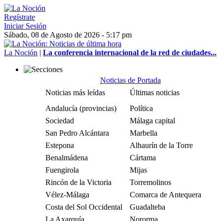
Regístrate
Iniciar Sesión
Sábado, 08 de Agosto de 2026 - 5:17 pm
La Noción
|
La conferencia internacional de la red de ciudades...
Noticias de Portada
Noticias más leídas
Últimas noticias
Andalucía (provincias)
Política
Sociedad
Málaga capital
San Pedro Alcántara
Marbella
Estepona
Alhaurín de la Torre
Benalmádena
Cártama
Fuengirola
Mijas
Rincón de la Victoria
Torremolinos
Vélez-Málaga
Comarca de Antequera
Costa del Sol Occidental
Guadalteba
La Axarquía
Nororma