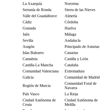
La Axarquía
Nororma
Serranía de Ronda
Sierra de las Nieves
Valle del Guadalhorce
Almería
Cádiz
Córdoba
Granada
Huelva
Jaén
Málaga
Sevilla
Andalucía
Aragón
Principado de Asturias
Islas Baleares
Canarias
Cantabria
Castilla y León
Castilla-La Mancha
Cataluña
Comunidad Valenciana
Extremadura
Galicia
Comunidad de Madrid
Comunidad Foral de
Región de Murcia
Navarra
País Vasco
La Rioja
Ciudad Autónoma de
Ciudad Autónoma de
Ceuta
Melilla