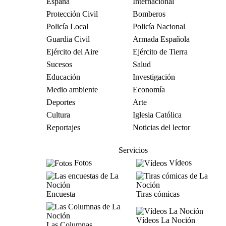
España
Internacional
Protección Civil
Bomberos
Policía Local
Policía Nacional
Guardia Civil
Armada Española
Ejército del Aire
Ejército de Tierra
Sucesos
Salud
Educación
Investigación
Medio ambiente
Economía
Deportes
Arte
Cultura
Iglesia Católica
Reportajes
Noticias del lector
Servicios
Fotos
Vídeos
Encuesta
Tiras cómicas
Vídeos La Noción
Las Columnas