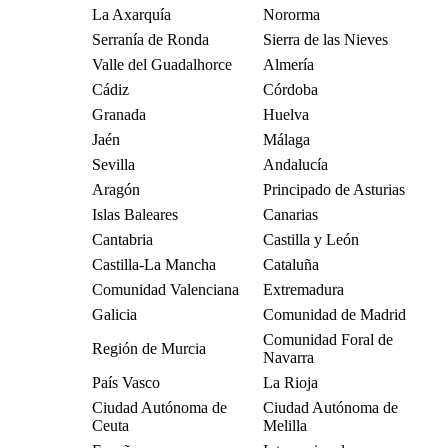
La Axarquía
Nororma
Serranía de Ronda
Sierra de las Nieves
Valle del Guadalhorce
Almería
Cádiz
Córdoba
Granada
Huelva
Jaén
Málaga
Sevilla
Andalucía
Aragón
Principado de Asturias
Islas Baleares
Canarias
Cantabria
Castilla y León
Castilla-La Mancha
Cataluña
Comunidad Valenciana
Extremadura
Galicia
Comunidad de Madrid
Comunidad Foral de
Región de Murcia
Navarra
País Vasco
La Rioja
Ciudad Autónoma de
Ciudad Autónoma de
Ceuta
Melilla