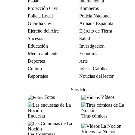
España
Internacional
Protección Civil
Bomberos
Policía Local
Policía Nacional
Guardia Civil
Armada Española
Ejército del Aire
Ejército de Tierra
Sucesos
Salud
Educación
Investigación
Medio ambiente
Economía
Deportes
Arte
Cultura
Iglesia Católica
Reportajes
Noticias del lector
Servicios
Fotos
Vídeos
Encuesta
Tiras cómicas
Vídeos La Noción
Las Columnas