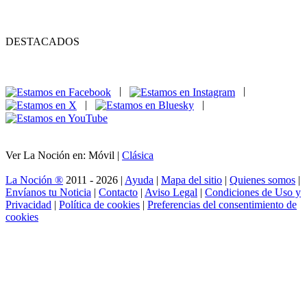
DESTACADOS
|
|
|
|
Ver La Noción en: Móvil |
Clásica
La Noción ®
2011 - 2026 |
Ayuda
|
Mapa del sitio
|
Quienes somos
|
Envíanos tu Noticia
|
Contacto
|
Aviso Legal
|
Condiciones de Uso y
Privacidad
|
Política de cookies
|
Preferencias del consentimiento de
cookies