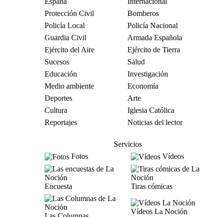
España
Internacional
Protección Civil
Bomberos
Policía Local
Policía Nacional
Guardia Civil
Armada Española
Ejército del Aire
Ejército de Tierra
Sucesos
Salud
Educación
Investigación
Medio ambiente
Economía
Deportes
Arte
Cultura
Iglesia Católica
Reportajes
Noticias del lector
Servicios
Fotos
Vídeos
Encuesta
Tiras cómicas
Vídeos La Noción
Las Columnas