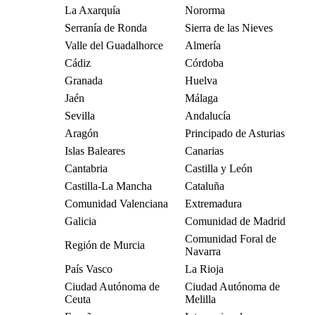
La Axarquía
Nororma
Serranía de Ronda
Sierra de las Nieves
Valle del Guadalhorce
Almería
Cádiz
Córdoba
Granada
Huelva
Jaén
Málaga
Sevilla
Andalucía
Aragón
Principado de Asturias
Islas Baleares
Canarias
Cantabria
Castilla y León
Castilla-La Mancha
Cataluña
Comunidad Valenciana
Extremadura
Galicia
Comunidad de Madrid
Comunidad Foral de
Región de Murcia
Navarra
País Vasco
La Rioja
Ciudad Autónoma de
Ciudad Autónoma de
Ceuta
Melilla