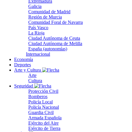
Extremadura
Galicia
Comunidad de Madrid
Región de Murcia
Comunidad Foral de Navarra
País Vasco
La Rioja
Ciudad Autónoma de Ceuta
Ciudad Autónoma de Melilla
España (autonomías)
Internacional
Economía
Deportes
Arte y Cultura
Arte
Cultura
Seguridad
Protección Civil
Bomberos
Policía Local
Policía Nacional
Guardia Civil
Armada Española
Ejército del Aire
Ejército de Tierra