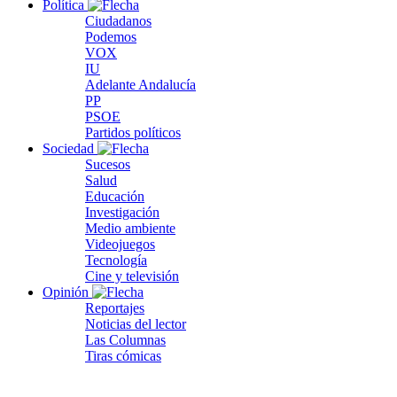
Política
Ciudadanos
Podemos
VOX
IU
Adelante Andalucía
PP
PSOE
Partidos políticos
Sociedad
Sucesos
Salud
Educación
Investigación
Medio ambiente
Videojuegos
Tecnología
Cine y televisión
Opinión
Reportajes
Noticias del lector
Las Columnas
Tiras cómicas