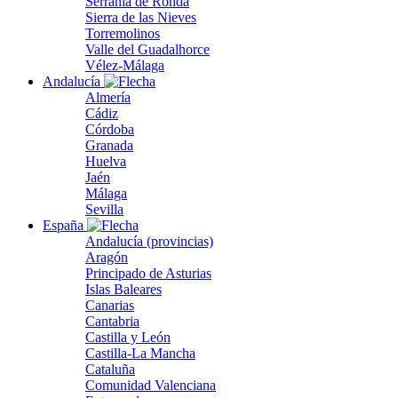
Serranía de Ronda
Sierra de las Nieves
Torremolinos
Valle del Guadalhorce
Vélez-Málaga
Andalucía
Almería
Cádiz
Córdoba
Granada
Huelva
Jaén
Málaga
Sevilla
España
Andalucía (provincias)
Aragón
Principado de Asturias
Islas Baleares
Canarias
Cantabria
Castilla y León
Castilla-La Mancha
Cataluña
Comunidad Valenciana