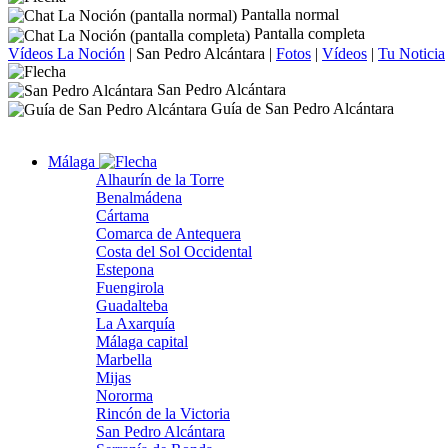
Pantalla normal
Pantalla completa
Vídeos La Noción
|
San Pedro Alcántara
|
Fotos
|
Vídeos
|
Tu Noticia
San Pedro Alcántara
Guía de San Pedro Alcántara
Málaga
Alhaurín de la Torre
Benalmádena
Cártama
Comarca de Antequera
Costa del Sol Occidental
Estepona
Fuengirola
Guadalteba
La Axarquía
Málaga capital
Marbella
Mijas
Nororma
Rincón de la Victoria
San Pedro Alcántara