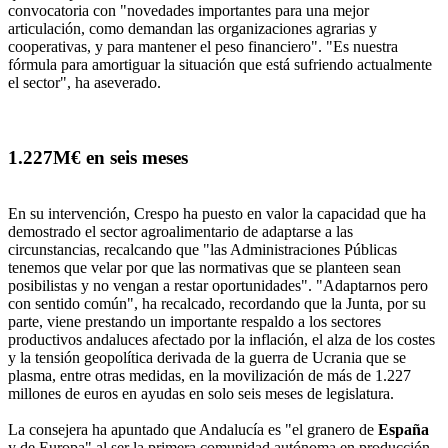
convocatoria con "novedades importantes para una mejor
articulación, como demandan las organizaciones agrarias y
cooperativas, y para mantener el peso financiero". "Es nuestra
fórmula para amortiguar la situación que está sufriendo actualmente
el sector", ha aseverado.
1.227M€ en seis meses
En su intervención, Crespo ha puesto en valor la capacidad que ha
demostrado el sector agroalimentario de adaptarse a las
circunstancias, recalcando que "las Administraciones Públicas
tenemos que velar por que las normativas que se planteen sean
posibilistas y no vengan a restar oportunidades". "Adaptarnos pero
con sentido común", ha recalcado, recordando que la Junta, por su
parte, viene prestando un importante respaldo a los sectores
productivos andaluces afectado por la inflación, el alza de los costes
y la tensión geopolítica derivada de la guerra de Ucrania que se
plasma, entre otras medidas, en la movilización de más de 1.227
millones de euros en ayudas en solo seis meses de legislatura.
La consejera ha apuntado que Andalucía es "el granero de
España
y de Europa" al ser la primera comunidad autónoma en producción