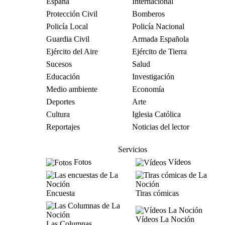
España
Internacional
Protección Civil
Bomberos
Policía Local
Policía Nacional
Guardia Civil
Armada Española
Ejército del Aire
Ejército de Tierra
Sucesos
Salud
Educación
Investigación
Medio ambiente
Economía
Deportes
Arte
Cultura
Iglesia Católica
Reportajes
Noticias del lector
Servicios
Fotos
Vídeos
Encuesta
Tiras cómicas
Vídeos La Noción
Las Columnas