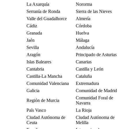
La Axarquía
Nororma
Serranía de Ronda
Sierra de las Nieves
Valle del Guadalhorce
Almería
Cádiz
Córdoba
Granada
Huelva
Jaén
Málaga
Sevilla
Andalucía
Aragón
Principado de Asturias
Islas Baleares
Canarias
Cantabria
Castilla y León
Castilla-La Mancha
Cataluña
Comunidad Valenciana
Extremadura
Galicia
Comunidad de Madrid
Comunidad Foral de
Región de Murcia
Navarra
País Vasco
La Rioja
Ciudad Autónoma de
Ciudad Autónoma de
Ceuta
Melilla