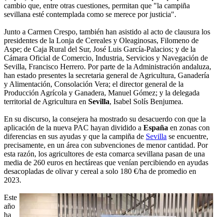
cambio que, entre otras cuestiones, permitan que "la campiña
sevillana esté contemplada como se merece por justicia".
Junto a Carmen Crespo, también han asistido al acto de clausura los
presidentes de la Lonja de Cereales y Oleaginosas, Filomeno de
Aspe; de Caja Rural del Sur, José Luis García-Palacios; y de la
Cámara Oficial de Comercio, Industria, Servicios y Navegación de
Sevilla, Francisco Herrero. Por parte de la Administración andaluza,
han estado presentes la secretaria general de Agricultura, Ganadería
y Alimentación, Consolación Vera; el director general de la
Producción Agrícola y Ganadera, Manuel Gómez; y la delegada
territorial de Agricultura en
Sevilla
, Isabel Solís Benjumea.
En su discurso, la consejera ha mostrado su desacuerdo con que la
aplicación de la nueva PAC hayan dividido a
España
en zonas con
diferencias en sus ayudas y que la campiña de
Sevilla
se encuentre,
precisamente, en un área con subvenciones de menor cantidad. Por
esta razón, los agricultores de esta comarca sevillana pasan de una
media de 260 euros en hectáreas que venían percibiendo en ayudas
desacopladas de olivar y cereal a solo 180 €/ha de promedio en
2023.
Este
año
ha