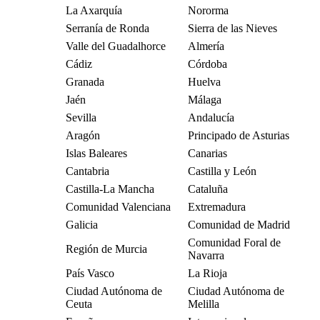
La Axarquía
Nororma
Serranía de Ronda
Sierra de las Nieves
Valle del Guadalhorce
Almería
Cádiz
Córdoba
Granada
Huelva
Jaén
Málaga
Sevilla
Andalucía
Aragón
Principado de Asturias
Islas Baleares
Canarias
Cantabria
Castilla y León
Castilla-La Mancha
Cataluña
Comunidad Valenciana
Extremadura
Galicia
Comunidad de Madrid
Comunidad Foral de
Región de Murcia
Navarra
País Vasco
La Rioja
Ciudad Autónoma de
Ciudad Autónoma de
Ceuta
Melilla