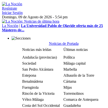
Regístrate
Iniciar Sesión
Domingo, 09 de Agosto de 2026 - 5:54 pm
La Noción
|
La Universidad Pablo de Olavide oferta más de 25
Másteres de...
Noticias de Portada
Noticias más leídas
Últimas noticias
Andalucía (provincias)
Política
Sociedad
Málaga capital
San Pedro Alcántara
Marbella
Estepona
Alhaurín de la Torre
Benalmádena
Cártama
Fuengirola
Mijas
Rincón de la Victoria
Torremolinos
Vélez-Málaga
Comarca de Antequera
Costa del Sol Occidental
Guadalteba