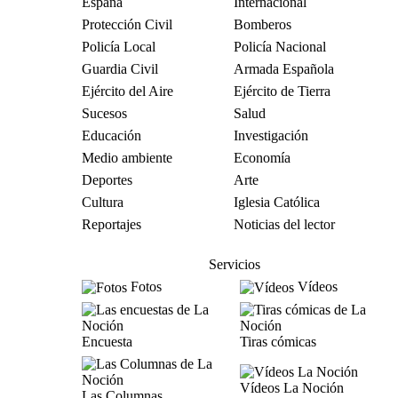
España
Internacional
Protección Civil
Bomberos
Policía Local
Policía Nacional
Guardia Civil
Armada Española
Ejército del Aire
Ejército de Tierra
Sucesos
Salud
Educación
Investigación
Medio ambiente
Economía
Deportes
Arte
Cultura
Iglesia Católica
Reportajes
Noticias del lector
Servicios
Fotos
Vídeos
Encuesta
Tiras cómicas
Vídeos La Noción
Las Columnas