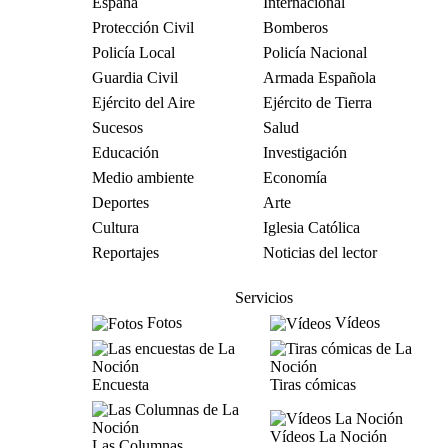
España
Internacional
Protección Civil
Bomberos
Policía Local
Policía Nacional
Guardia Civil
Armada Española
Ejército del Aire
Ejército de Tierra
Sucesos
Salud
Educación
Investigación
Medio ambiente
Economía
Deportes
Arte
Cultura
Iglesia Católica
Reportajes
Noticias del lector
Servicios
Fotos
Vídeos
Encuesta
Tiras cómicas
Vídeos La Noción
Las Columnas