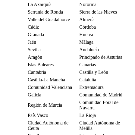
La Axarquía
Nororma
Serranía de Ronda
Sierra de las Nieves
Valle del Guadalhorce
Almería
Cádiz
Córdoba
Granada
Huelva
Jaén
Málaga
Sevilla
Andalucía
Aragón
Principado de Asturias
Islas Baleares
Canarias
Cantabria
Castilla y León
Castilla-La Mancha
Cataluña
Comunidad Valenciana
Extremadura
Galicia
Comunidad de Madrid
Comunidad Foral de
Región de Murcia
Navarra
País Vasco
La Rioja
Ciudad Autónoma de
Ciudad Autónoma de
Ceuta
Melilla