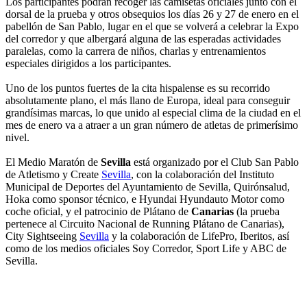
Los participantes podrán recoger las camisetas oficiales junto con el
dorsal de la prueba y otros obsequios los días 26 y 27 de enero en el
pabellón de San Pablo, lugar en el que se volverá a celebrar la Expo
del corredor y que albergará alguna de las esperadas actividades
paralelas, como la carrera de niños, charlas y entrenamientos
especiales dirigidos a los participantes.
Uno de los puntos fuertes de la cita hispalense es su recorrido
absolutamente plano, el más llano de Europa, ideal para conseguir
grandísimas marcas, lo que unido al especial clima de la ciudad en el
mes de enero va a atraer a un gran número de atletas de primerísimo
nivel.
El Medio Maratón de
Sevilla
está organizado por el Club San Pablo
de Atletismo y Create
Sevilla
, con la colaboración del Instituto
Municipal de Deportes del Ayuntamiento de Sevilla, Quirónsalud,
Hoka como sponsor técnico, e Hyundai Hyundauto Motor como
coche oficial, y el patrocinio de Plátano de
Canarias
(la prueba
pertenece al Circuito Nacional de Running Plátano de Canarias),
City Sightseeing
Sevilla
y la colaboración de LifePro, Iberitos, así
como de los medios oficiales Soy Corredor, Sport Life y ABC de
Sevilla.