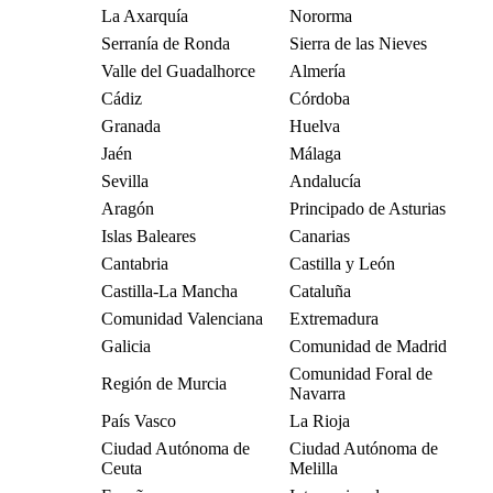
La Axarquía
Nororma
Serranía de Ronda
Sierra de las Nieves
Valle del Guadalhorce
Almería
Cádiz
Córdoba
Granada
Huelva
Jaén
Málaga
Sevilla
Andalucía
Aragón
Principado de Asturias
Islas Baleares
Canarias
Cantabria
Castilla y León
Castilla-La Mancha
Cataluña
Comunidad Valenciana
Extremadura
Galicia
Comunidad de Madrid
Comunidad Foral de
Región de Murcia
Navarra
País Vasco
La Rioja
Ciudad Autónoma de
Ciudad Autónoma de
Ceuta
Melilla