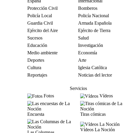
España
Internacional
Protección Civil
Bomberos
Policía Local
Policía Nacional
Guardia Civil
Armada Española
Ejército del Aire
Ejército de Tierra
Sucesos
Salud
Educación
Investigación
Medio ambiente
Economía
Deportes
Arte
Cultura
Iglesia Católica
Reportajes
Noticias del lector
Servicios
Fotos
Vídeos
Encuesta
Tiras cómicas
Vídeos La Noción
Las Columnas