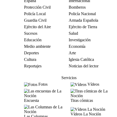
España
Internacional
Protección Civil
Bomberos
Policía Local
Policía Nacional
Guardia Civil
Armada Española
Ejército del Aire
Ejército de Tierra
Sucesos
Salud
Educación
Investigación
Medio ambiente
Economía
Deportes
Arte
Cultura
Iglesia Católica
Reportajes
Noticias del lector
Servicios
Fotos
Vídeos
Encuesta
Tiras cómicas
Vídeos La Noción
Las Columnas