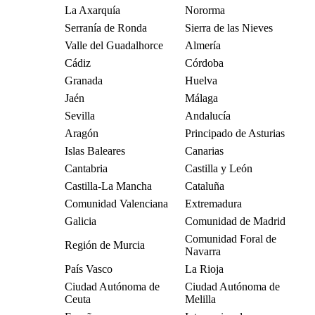
La Axarquía
Nororma
Serranía de Ronda
Sierra de las Nieves
Valle del Guadalhorce
Almería
Cádiz
Córdoba
Granada
Huelva
Jaén
Málaga
Sevilla
Andalucía
Aragón
Principado de Asturias
Islas Baleares
Canarias
Cantabria
Castilla y León
Castilla-La Mancha
Cataluña
Comunidad Valenciana
Extremadura
Galicia
Comunidad de Madrid
Comunidad Foral de
Región de Murcia
Navarra
País Vasco
La Rioja
Ciudad Autónoma de
Ciudad Autónoma de
Ceuta
Melilla