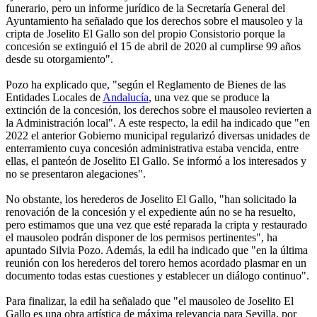
funerario, pero un informe jurídico de la Secretaría General del
Ayuntamiento ha señalado que los derechos sobre el mausoleo y la
cripta de Joselito El Gallo son del propio Consistorio porque la
concesión se extinguió el 15 de abril de 2020 al cumplirse 99 años
desde su otorgamiento".
Pozo ha explicado que, "según el Reglamento de Bienes de las
Entidades Locales de
Andalucía
, una vez que se produce la
extinción de la concesión, los derechos sobre el mausoleo revierten a
la Administración local". A este respecto, la edil ha indicado que "en
2022 el anterior Gobierno municipal regularizó diversas unidades de
enterramiento cuya concesión administrativa estaba vencida, entre
ellas, el panteón de Joselito El Gallo. Se informó a los interesados y
no se presentaron alegaciones".
No obstante, los herederos de Joselito El Gallo, "han solicitado la
renovación de la concesión y el expediente aún no se ha resuelto,
pero estimamos que una vez que esté reparada la cripta y restaurado
el mausoleo podrán disponer de los permisos pertinentes", ha
apuntado Silvia Pozo. Además, la edil ha indicado que "en la última
reunión con los herederos del torero hemos acordado plasmar en un
documento todas estas cuestiones y establecer un diálogo continuo".
Para finalizar, la edil ha señalado que "el mausoleo de Joselito El
Gallo es una obra artística de máxima relevancia para Sevilla, por