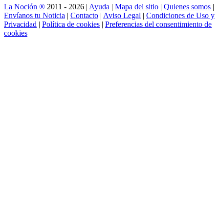
La Noción ®
2011 - 2026 |
Ayuda
|
Mapa del sitio
|
Quienes somos
|
Envíanos tu Noticia
|
Contacto
|
Aviso Legal
|
Condiciones de Uso y
Privacidad
|
Política de cookies
|
Preferencias del consentimiento de
cookies