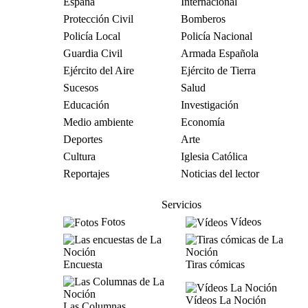
España
Internacional
Protección Civil
Bomberos
Policía Local
Policía Nacional
Guardia Civil
Armada Española
Ejército del Aire
Ejército de Tierra
Sucesos
Salud
Educación
Investigación
Medio ambiente
Economía
Deportes
Arte
Cultura
Iglesia Católica
Reportajes
Noticias del lector
Servicios
Fotos
Vídeos
Encuesta
Tiras cómicas
Vídeos La Noción
Las Columnas