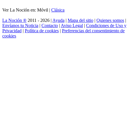
Ver La Noción en: Móvil |
Clásica
La Noción ®
2011 - 2026 |
Ayuda
|
Mapa del sitio
|
Quienes somos
|
Envíanos tu Noticia
|
Contacto
|
Aviso Legal
|
Condiciones de Uso y
Privacidad
|
Política de cookies
|
Preferencias del consentimiento de
cookies