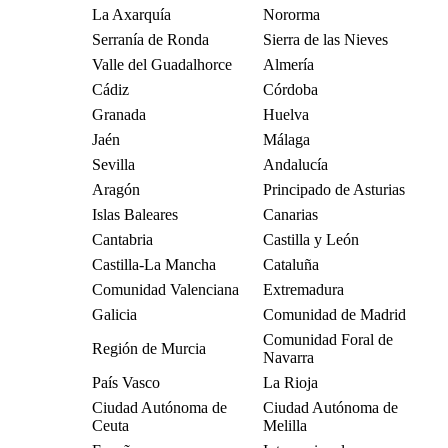
La Axarquía
Nororma
Serranía de Ronda
Sierra de las Nieves
Valle del Guadalhorce
Almería
Cádiz
Córdoba
Granada
Huelva
Jaén
Málaga
Sevilla
Andalucía
Aragón
Principado de Asturias
Islas Baleares
Canarias
Cantabria
Castilla y León
Castilla-La Mancha
Cataluña
Comunidad Valenciana
Extremadura
Galicia
Comunidad de Madrid
Comunidad Foral de
Región de Murcia
Navarra
País Vasco
La Rioja
Ciudad Autónoma de
Ciudad Autónoma de
Ceuta
Melilla