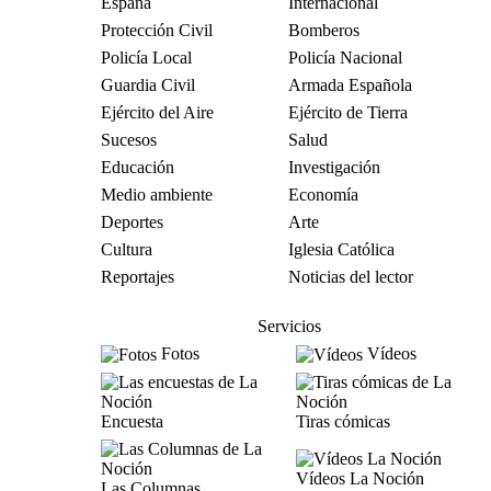
España
Internacional
Protección Civil
Bomberos
Policía Local
Policía Nacional
Guardia Civil
Armada Española
Ejército del Aire
Ejército de Tierra
Sucesos
Salud
Educación
Investigación
Medio ambiente
Economía
Deportes
Arte
Cultura
Iglesia Católica
Reportajes
Noticias del lector
Servicios
Fotos
Vídeos
Encuesta
Tiras cómicas
Vídeos La Noción
Las Columnas