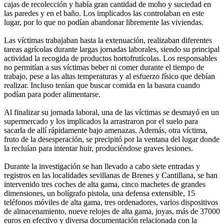
cajas de recolección y había gran cantidad de moho y suciedad en
las paredes y en el baño. Los implicados las controlaban en este
lugar, por lo que no podían abandonar libremente las viviendas.
Las víctimas trabajaban hasta la extenuación, realizaban diferentes
tareas agrícolas durante largas jornadas laborales, siendo su principal
actividad la recogida de productos hortofrutícolas. Los responsables
no permitían a sus víctimas beber ni comer durante el tiempo de
trabajo, pese a las altas temperaturas y al esfuerzo físico que debían
realizar. Incluso tenían que buscar comida en la basura cuando
podían para poder alimentarse.
Al finalizar su jornada laboral, una de las víctimas se desmayó en un
supermercado y los implicados la arrastraron por el suelo para
sacarla de allí rápidamente bajo amenazas. Además, otra víctima,
fruto de la desesperación, se precipitó por la ventana del lugar donde
la recluían para intentar huir, produciéndose graves lesiones.
Durante la investigación se han llevado a cabo siete entradas y
registros en las localidades sevillanas de Brenes y Cantillana, se han
intervenido tres coches de alta gama, cinco machetes de grandes
dimensiones, un bolígrafo pistola, una defensa extensible, 15
teléfonos móviles de alta gama, tres ordenadores, varios dispositivos
de almacenamiento, nueve relojes de alta gama, joyas, más de 37000
euros en efectivo y diversa documentación relacionada con la