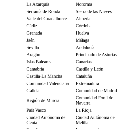
La Axarquía
Nororma
Serranía de Ronda
Sierra de las Nieves
Valle del Guadalhorce
Almería
Cádiz
Córdoba
Granada
Huelva
Jaén
Málaga
Sevilla
Andalucía
Aragón
Principado de Asturias
Islas Baleares
Canarias
Cantabria
Castilla y León
Castilla-La Mancha
Cataluña
Comunidad Valenciana
Extremadura
Galicia
Comunidad de Madrid
Comunidad Foral de
Región de Murcia
Navarra
País Vasco
La Rioja
Ciudad Autónoma de
Ciudad Autónoma de
Ceuta
Melilla