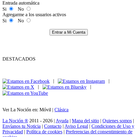
Entrada automática
Si
No
Agregarme a los usuarios activos
Si
No
Entrar a Mi Cuenta
DESTACADOS
|
|
|
|
Ver La Noción en: Móvil |
Clásica
La Noción ®
2011 - 2026 |
Ayuda
|
Mapa del sitio
|
Quienes somos
|
Envíanos tu Noticia
|
Contacto
|
Aviso Legal
|
Condiciones de Uso y
Privacidad
|
Política de cookies
|
Preferencias del consentimiento de