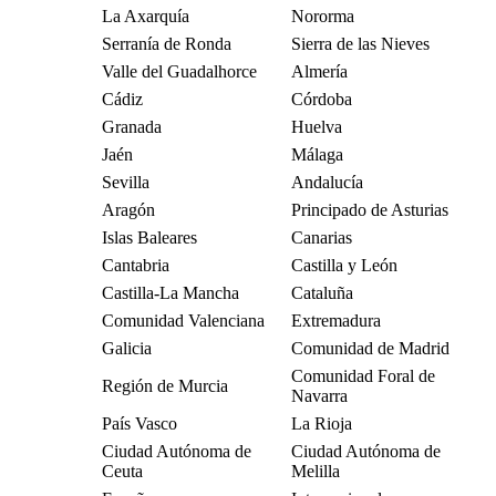
La Axarquía
Nororma
Serranía de Ronda
Sierra de las Nieves
Valle del Guadalhorce
Almería
Cádiz
Córdoba
Granada
Huelva
Jaén
Málaga
Sevilla
Andalucía
Aragón
Principado de Asturias
Islas Baleares
Canarias
Cantabria
Castilla y León
Castilla-La Mancha
Cataluña
Comunidad Valenciana
Extremadura
Galicia
Comunidad de Madrid
Comunidad Foral de
Región de Murcia
Navarra
País Vasco
La Rioja
Ciudad Autónoma de
Ciudad Autónoma de
Ceuta
Melilla