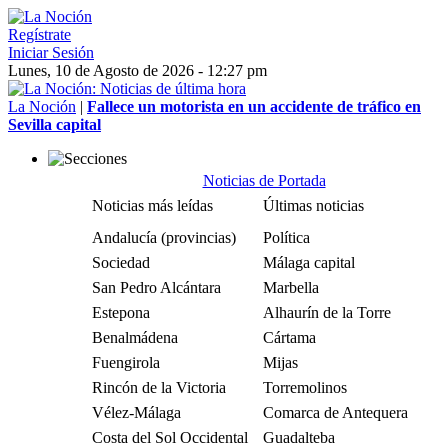
Regístrate
Iniciar Sesión
Lunes, 10 de Agosto de 2026 - 12:27 pm
La Noción
|
Fallece un motorista en un accidente de tráfico en
Sevilla capital
Noticias de Portada
Noticias más leídas
Últimas noticias
Andalucía (provincias)
Política
Sociedad
Málaga capital
San Pedro Alcántara
Marbella
Estepona
Alhaurín de la Torre
Benalmádena
Cártama
Fuengirola
Mijas
Rincón de la Victoria
Torremolinos
Vélez-Málaga
Comarca de Antequera
Costa del Sol Occidental
Guadalteba