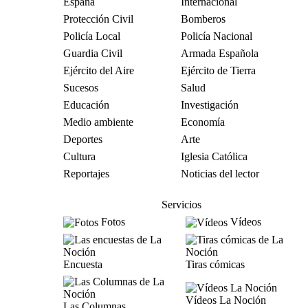
España
Internacional
Protección Civil
Bomberos
Policía Local
Policía Nacional
Guardia Civil
Armada Española
Ejército del Aire
Ejército de Tierra
Sucesos
Salud
Educación
Investigación
Medio ambiente
Economía
Deportes
Arte
Cultura
Iglesia Católica
Reportajes
Noticias del lector
Servicios
Fotos
Vídeos
Encuesta
Tiras cómicas
Vídeos La Noción
Las Columnas