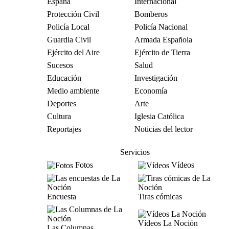
España
Internacional
Protección Civil
Bomberos
Policía Local
Policía Nacional
Guardia Civil
Armada Española
Ejército del Aire
Ejército de Tierra
Sucesos
Salud
Educación
Investigación
Medio ambiente
Economía
Deportes
Arte
Cultura
Iglesia Católica
Reportajes
Noticias del lector
Servicios
Fotos
Vídeos
Encuesta
Tiras cómicas
Vídeos La Noción
Las Columnas