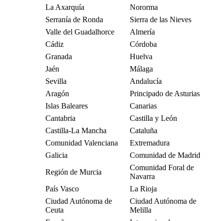
La Axarquía
Nororma
Serranía de Ronda
Sierra de las Nieves
Valle del Guadalhorce
Almería
Cádiz
Córdoba
Granada
Huelva
Jaén
Málaga
Sevilla
Andalucía
Aragón
Principado de Asturias
Islas Baleares
Canarias
Cantabria
Castilla y León
Castilla-La Mancha
Cataluña
Comunidad Valenciana
Extremadura
Galicia
Comunidad de Madrid
Comunidad Foral de
Región de Murcia
Navarra
País Vasco
La Rioja
Ciudad Autónoma de
Ciudad Autónoma de
Ceuta
Melilla