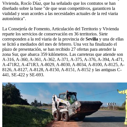
Vivienda, Rocío Díaz, que ha señalado que los contratos se han
diseñado sobre la base "de que sean competitivos, garanticen la
vialidad y sean acordes a las necesidades actuales de la red viaria
autonómica".
La Consejería de Fomento, Articulación del Territorio y Vivienda
reparte los servicios de conservación en 36 territorios. Siete
corresponden a la red viaria de la provincia de
Sevilla
y una de ellas
se licitó a mediados del mes de febrero. Una vez ha finalizado el
plazo de presentación, se han recibido 27 ofertas para atender la
zona Sur, que abarca 359 kilómetros. Las carreteras que atiende son
A-316, A-360, A-361, A-362, A-371, A-375, A-376, A-394, A-471,
A-471R2, A-471R3, A-8029, A-8030, A-8034, A-8100, A-8125, A-
8126, A-8127, A-8128, A-8150, A-8151, A-8152 y las antiguas C-
441, SE-422 y SE-693.