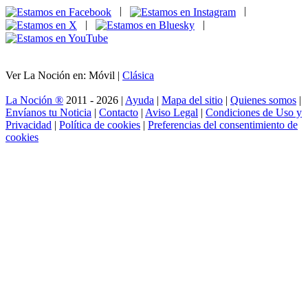
|
|
|
|
Ver La Noción en: Móvil |
Clásica
La Noción ®
2011 - 2026 |
Ayuda
|
Mapa del sitio
|
Quienes somos
|
Envíanos tu Noticia
|
Contacto
|
Aviso Legal
|
Condiciones de Uso y
Privacidad
|
Política de cookies
|
Preferencias del consentimiento de
cookies