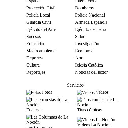
España
Internacional
Protección Civil
Bomberos
Policía Local
Policía Nacional
Guardia Civil
Armada Española
Ejército del Aire
Ejército de Tierra
Sucesos
Salud
Educación
Investigación
Medio ambiente
Economía
Deportes
Arte
Cultura
Iglesia Católica
Reportajes
Noticias del lector
Servicios
Fotos
Vídeos
Encuesta
Tiras cómicas
Vídeos La Noción
Las Columnas