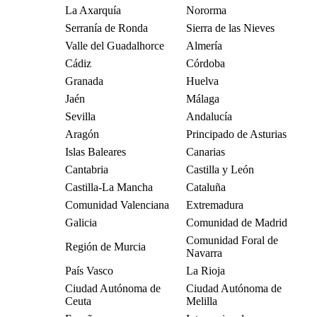
La Axarquía
Nororma
Serranía de Ronda
Sierra de las Nieves
Valle del Guadalhorce
Almería
Cádiz
Córdoba
Granada
Huelva
Jaén
Málaga
Sevilla
Andalucía
Aragón
Principado de Asturias
Islas Baleares
Canarias
Cantabria
Castilla y León
Castilla-La Mancha
Cataluña
Comunidad Valenciana
Extremadura
Galicia
Comunidad de Madrid
Comunidad Foral de
Región de Murcia
Navarra
País Vasco
La Rioja
Ciudad Autónoma de
Ciudad Autónoma de
Ceuta
Melilla