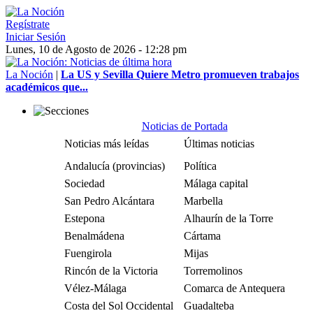
Regístrate
Iniciar Sesión
Lunes, 10 de Agosto de 2026 - 12:28 pm
La Noción
|
La US y Sevilla Quiere Metro promueven trabajos
académicos que...
Noticias de Portada
Noticias más leídas
Últimas noticias
Andalucía (provincias)
Política
Sociedad
Málaga capital
San Pedro Alcántara
Marbella
Estepona
Alhaurín de la Torre
Benalmádena
Cártama
Fuengirola
Mijas
Rincón de la Victoria
Torremolinos
Vélez-Málaga
Comarca de Antequera
Costa del Sol Occidental
Guadalteba