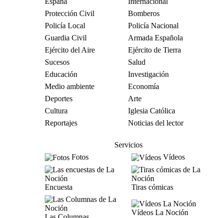
España
Internacional
Protección Civil
Bomberos
Policía Local
Policía Nacional
Guardia Civil
Armada Española
Ejército del Aire
Ejército de Tierra
Sucesos
Salud
Educación
Investigación
Medio ambiente
Economía
Deportes
Arte
Cultura
Iglesia Católica
Reportajes
Noticias del lector
Servicios
Fotos
Vídeos
Encuesta
Tiras cómicas
Vídeos La Noción
Las Columnas