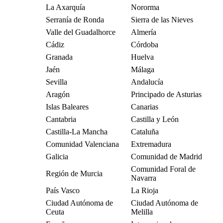
La Axarquía
Nororma
Serranía de Ronda
Sierra de las Nieves
Valle del Guadalhorce
Almería
Cádiz
Córdoba
Granada
Huelva
Jaén
Málaga
Sevilla
Andalucía
Aragón
Principado de Asturias
Islas Baleares
Canarias
Cantabria
Castilla y León
Castilla-La Mancha
Cataluña
Comunidad Valenciana
Extremadura
Galicia
Comunidad de Madrid
Comunidad Foral de
Región de Murcia
Navarra
País Vasco
La Rioja
Ciudad Autónoma de
Ciudad Autónoma de
Ceuta
Melilla