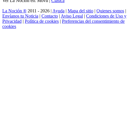
Ver La Noción en: Móvil |
Clásica
La Noción ®
2011 - 2026 |
Ayuda
|
Mapa del sitio
|
Quienes somos
|
Envíanos tu Noticia
|
Contacto
|
Aviso Legal
|
Condiciones de Uso y
Privacidad
|
Política de cookies
|
Preferencias del consentimiento de
cookies