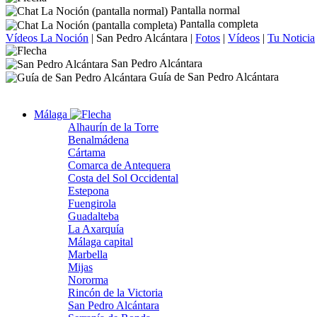
Pantalla normal
Pantalla completa
Vídeos La Noción
|
San Pedro Alcántara
|
Fotos
|
Vídeos
|
Tu Noticia
San Pedro Alcántara
Guía de San Pedro Alcántara
Málaga
Alhaurín de la Torre
Benalmádena
Cártama
Comarca de Antequera
Costa del Sol Occidental
Estepona
Fuengirola
Guadalteba
La Axarquía
Málaga capital
Marbella
Mijas
Nororma
Rincón de la Victoria
San Pedro Alcántara