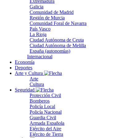
Extremadura
Galicia
Comunidad de Madrid
Región de Murcia
Comunidad Foral de Navarra
País Vasco
La Rioja
Ciudad Autónoma de Ceuta
Ciudad Autónoma de Melilla
España (autonomías)
Internacional
Economía
Deportes
Arte y Cultura
Arte
Cultura
Seguridad
Protección Civil
Bomberos
Policía Local
Policía Nacional
Guardia Civil
Armada Española
Ejército del Aire
Ejército de Tierra