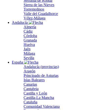
Serranía de Ronda
Sierra de las Nieves
Torremolinos
Valle del Guadalhorce
Vélez-Málaga
Andalucía
Almería
Cádiz
Córdoba
Granada
Huelva
Jaén
Málaga
Sevilla
España
Andalucía (provincias)
Aragón
Principado de Asturias
Islas Baleares
Canarias
Cantabria
Castilla y León
Castilla-La Mancha
Cataluña
Comunidad Valenciana