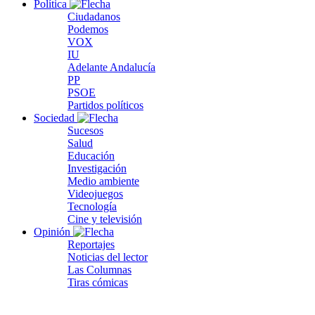
Política
Ciudadanos
Podemos
VOX
IU
Adelante Andalucía
PP
PSOE
Partidos políticos
Sociedad
Sucesos
Salud
Educación
Investigación
Medio ambiente
Videojuegos
Tecnología
Cine y televisión
Opinión
Reportajes
Noticias del lector
Las Columnas
Tiras cómicas