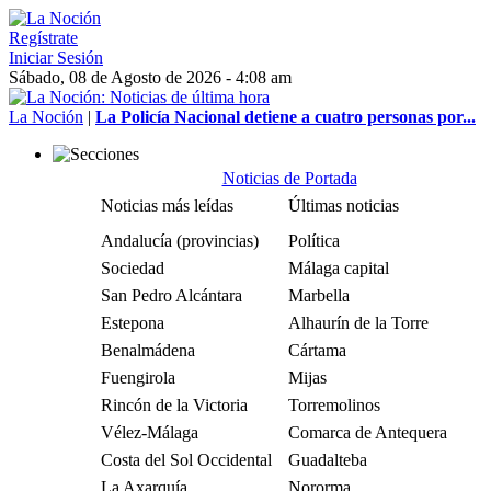
Regístrate
Iniciar Sesión
Sábado, 08 de Agosto de 2026 - 4:08 am
La Noción
|
La Policía Nacional detiene a cuatro personas por...
Noticias de Portada
Noticias más leídas
Últimas noticias
Andalucía (provincias)
Política
Sociedad
Málaga capital
San Pedro Alcántara
Marbella
Estepona
Alhaurín de la Torre
Benalmádena
Cártama
Fuengirola
Mijas
Rincón de la Victoria
Torremolinos
Vélez-Málaga
Comarca de Antequera
Costa del Sol Occidental
Guadalteba
La Axarquía
Nororma