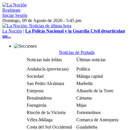
Regístrate
Iniciar Sesión
Domingo, 09 de Agosto de 2026 - 5:45 pm
La Noción
|
La Policía Nacional y la Guardia Civil desarticulan
un...
Noticias de Portada
Noticias más leídas
Últimas noticias
Andalucía (provincias)
Política
Sociedad
Málaga capital
San Pedro Alcántara
Marbella
Estepona
Alhaurín de la Torre
Benalmádena
Cártama
Fuengirola
Mijas
Rincón de la Victoria
Torremolinos
Vélez-Málaga
Comarca de Antequera
Costa del Sol Occidental
Guadalteba