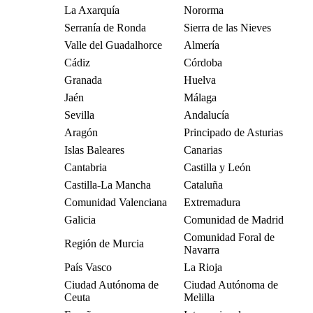
La Axarquía
Nororma
Serranía de Ronda
Sierra de las Nieves
Valle del Guadalhorce
Almería
Cádiz
Córdoba
Granada
Huelva
Jaén
Málaga
Sevilla
Andalucía
Aragón
Principado de Asturias
Islas Baleares
Canarias
Cantabria
Castilla y León
Castilla-La Mancha
Cataluña
Comunidad Valenciana
Extremadura
Galicia
Comunidad de Madrid
Comunidad Foral de
Región de Murcia
Navarra
País Vasco
La Rioja
Ciudad Autónoma de
Ciudad Autónoma de
Ceuta
Melilla