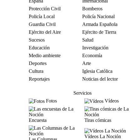
España
Internacional
Protección Civil
Bomberos
Policía Local
Policía Nacional
Guardia Civil
Armada Española
Ejército del Aire
Ejército de Tierra
Sucesos
Salud
Educación
Investigación
Medio ambiente
Economía
Deportes
Arte
Cultura
Iglesia Católica
Reportajes
Noticias del lector
Servicios
Fotos
Vídeos
Encuesta
Tiras cómicas
Vídeos La Noción
Las Columnas