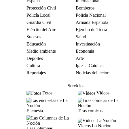
España
Internacional
Protección Civil
Bomberos
Policía Local
Policía Nacional
Guardia Civil
Armada Española
Ejército del Aire
Ejército de Tierra
Sucesos
Salud
Educación
Investigación
Medio ambiente
Economía
Deportes
Arte
Cultura
Iglesia Católica
Reportajes
Noticias del lector
Servicios
Fotos
Vídeos
Encuesta
Tiras cómicas
Vídeos La Noción
Las Columnas