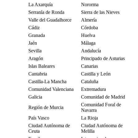
La Axarquía
Nororma
Serranía de Ronda
Sierra de las Nieves
Valle del Guadalhorce
Almería
Cádiz
Córdoba
Granada
Huelva
Jaén
Málaga
Sevilla
Andalucía
Aragón
Principado de Asturias
Islas Baleares
Canarias
Cantabria
Castilla y León
Castilla-La Mancha
Cataluña
Comunidad Valenciana
Extremadura
Galicia
Comunidad de Madrid
Comunidad Foral de
Región de Murcia
Navarra
País Vasco
La Rioja
Ciudad Autónoma de
Ciudad Autónoma de
Ceuta
Melilla