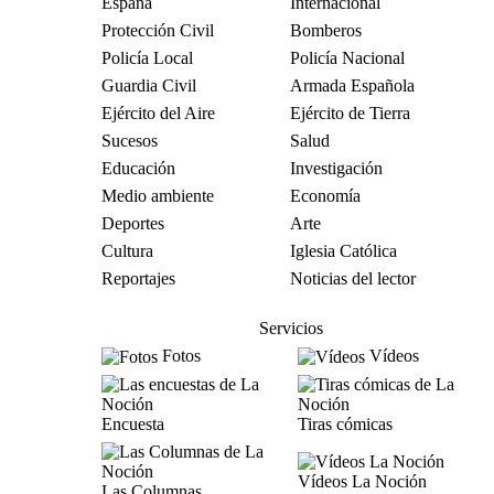
España
Internacional
Protección Civil
Bomberos
Policía Local
Policía Nacional
Guardia Civil
Armada Española
Ejército del Aire
Ejército de Tierra
Sucesos
Salud
Educación
Investigación
Medio ambiente
Economía
Deportes
Arte
Cultura
Iglesia Católica
Reportajes
Noticias del lector
Servicios
Fotos
Vídeos
Encuesta
Tiras cómicas
Vídeos La Noción
Las Columnas