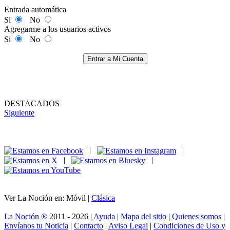
Entrada automática
Si
No
Agregarme a los usuarios activos
Si
No
Entrar a Mi Cuenta
DESTACADOS
Siguiente
|
|
|
|
Ver La Noción en: Móvil |
Clásica
La Noción ®
2011 - 2026 |
Ayuda
|
Mapa del sitio
|
Quienes somos
|
Envíanos tu Noticia
|
Contacto
|
Aviso Legal
|
Condiciones de Uso y