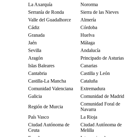
La Axarquía
Nororma
Serranía de Ronda
Sierra de las Nieves
Valle del Guadalhorce
Almería
Cádiz
Córdoba
Granada
Huelva
Jaén
Málaga
Sevilla
Andalucía
Aragón
Principado de Asturias
Islas Baleares
Canarias
Cantabria
Castilla y León
Castilla-La Mancha
Cataluña
Comunidad Valenciana
Extremadura
Galicia
Comunidad de Madrid
Comunidad Foral de
Región de Murcia
Navarra
País Vasco
La Rioja
Ciudad Autónoma de
Ciudad Autónoma de
Ceuta
Melilla