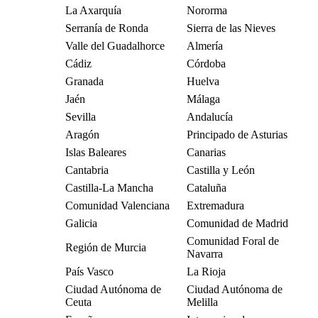
La Axarquía
Nororma
Serranía de Ronda
Sierra de las Nieves
Valle del Guadalhorce
Almería
Cádiz
Córdoba
Granada
Huelva
Jaén
Málaga
Sevilla
Andalucía
Aragón
Principado de Asturias
Islas Baleares
Canarias
Cantabria
Castilla y León
Castilla-La Mancha
Cataluña
Comunidad Valenciana
Extremadura
Galicia
Comunidad de Madrid
Comunidad Foral de
Región de Murcia
Navarra
País Vasco
La Rioja
Ciudad Autónoma de
Ciudad Autónoma de
Ceuta
Melilla