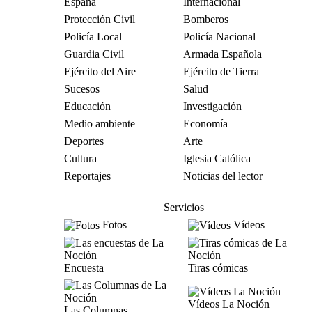
España
Internacional
Protección Civil
Bomberos
Policía Local
Policía Nacional
Guardia Civil
Armada Española
Ejército del Aire
Ejército de Tierra
Sucesos
Salud
Educación
Investigación
Medio ambiente
Economía
Deportes
Arte
Cultura
Iglesia Católica
Reportajes
Noticias del lector
Servicios
Fotos
Vídeos
Encuesta
Tiras cómicas
Vídeos La Noción
Las Columnas