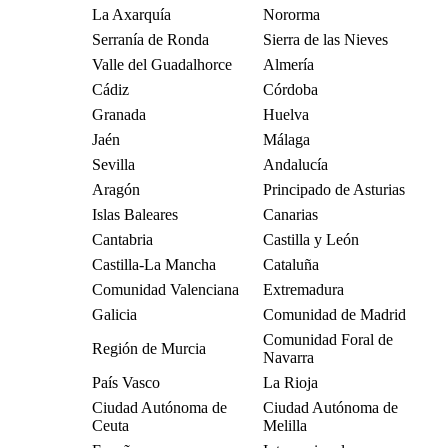
La Axarquía
Nororma
Serranía de Ronda
Sierra de las Nieves
Valle del Guadalhorce
Almería
Cádiz
Córdoba
Granada
Huelva
Jaén
Málaga
Sevilla
Andalucía
Aragón
Principado de Asturias
Islas Baleares
Canarias
Cantabria
Castilla y León
Castilla-La Mancha
Cataluña
Comunidad Valenciana
Extremadura
Galicia
Comunidad de Madrid
Comunidad Foral de
Región de Murcia
Navarra
País Vasco
La Rioja
Ciudad Autónoma de
Ciudad Autónoma de
Ceuta
Melilla