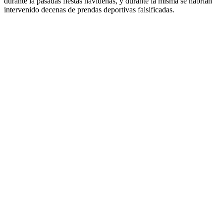
durante la pasadas fiestas navideñas, y durante la misma se habrían
intervenido decenas de prendas deportivas falsificadas.