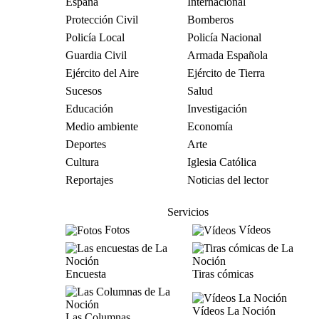
España
Internacional
Protección Civil
Bomberos
Policía Local
Policía Nacional
Guardia Civil
Armada Española
Ejército del Aire
Ejército de Tierra
Sucesos
Salud
Educación
Investigación
Medio ambiente
Economía
Deportes
Arte
Cultura
Iglesia Católica
Reportajes
Noticias del lector
Servicios
Fotos
Vídeos
Encuesta
Tiras cómicas
Vídeos La Noción
Las Columnas