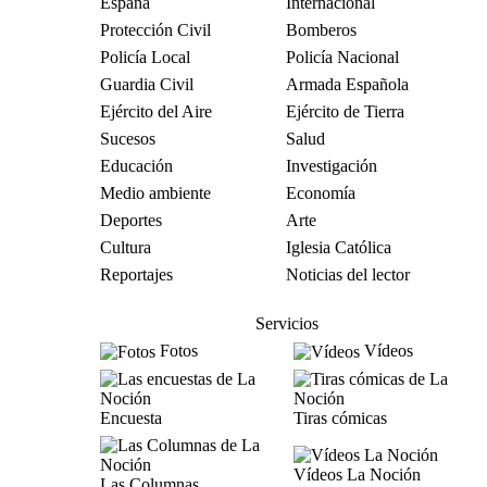
España
Internacional
Protección Civil
Bomberos
Policía Local
Policía Nacional
Guardia Civil
Armada Española
Ejército del Aire
Ejército de Tierra
Sucesos
Salud
Educación
Investigación
Medio ambiente
Economía
Deportes
Arte
Cultura
Iglesia Católica
Reportajes
Noticias del lector
Servicios
Fotos
Vídeos
Encuesta
Tiras cómicas
Vídeos La Noción
Las Columnas