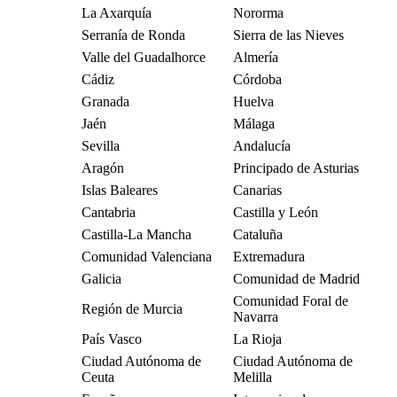
La Axarquía
Nororma
Serranía de Ronda
Sierra de las Nieves
Valle del Guadalhorce
Almería
Cádiz
Córdoba
Granada
Huelva
Jaén
Málaga
Sevilla
Andalucía
Aragón
Principado de Asturias
Islas Baleares
Canarias
Cantabria
Castilla y León
Castilla-La Mancha
Cataluña
Comunidad Valenciana
Extremadura
Galicia
Comunidad de Madrid
Comunidad Foral de
Región de Murcia
Navarra
País Vasco
La Rioja
Ciudad Autónoma de
Ciudad Autónoma de
Ceuta
Melilla