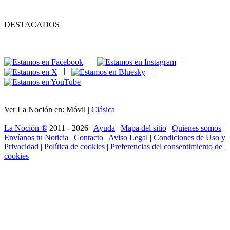
DESTACADOS
|
|
|
|
Ver La Noción en: Móvil |
Clásica
La Noción ®
2011 - 2026 |
Ayuda
|
Mapa del sitio
|
Quienes somos
|
Envíanos tu Noticia
|
Contacto
|
Aviso Legal
|
Condiciones de Uso y
Privacidad
|
Política de cookies
|
Preferencias del consentimiento de
cookies