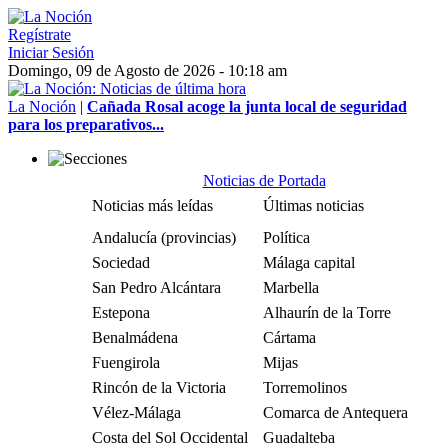
Regístrate
Iniciar Sesión
Domingo, 09 de Agosto de 2026 - 10:18 am
La Noción
|
Cañada Rosal acoge la junta local de seguridad
para los preparativos...
Noticias de Portada
Noticias más leídas
Últimas noticias
Andalucía (provincias)
Política
Sociedad
Málaga capital
San Pedro Alcántara
Marbella
Estepona
Alhaurín de la Torre
Benalmádena
Cártama
Fuengirola
Mijas
Rincón de la Victoria
Torremolinos
Vélez-Málaga
Comarca de Antequera
Costa del Sol Occidental
Guadalteba