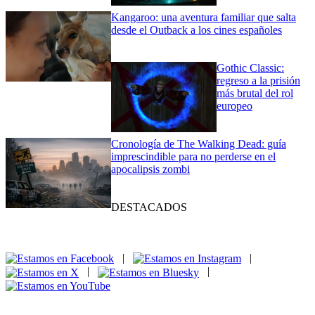
Kangaroo: una aventura familiar que salta
desde el Outback a los cines españoles
Gothic Classic:
regreso a la prisión
más brutal del rol
europeo
Cronología de The Walking Dead: guía
imprescindible para no perderse en el
apocalipsis zombi
DESTACADOS
|
|
|
|