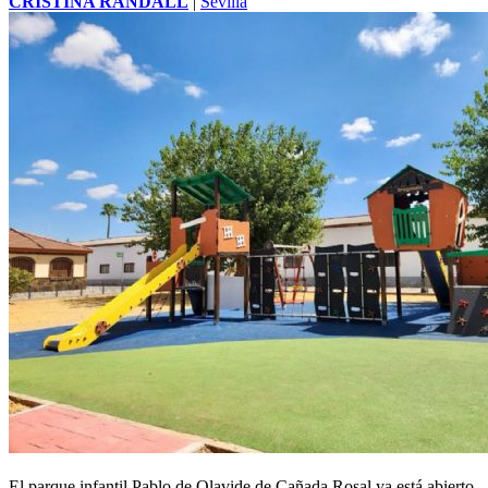
CRISTINA RANDALL
|
Sevilla
El parque infantil Pablo de Olavide de
Cañada Rosal
ya está abierto