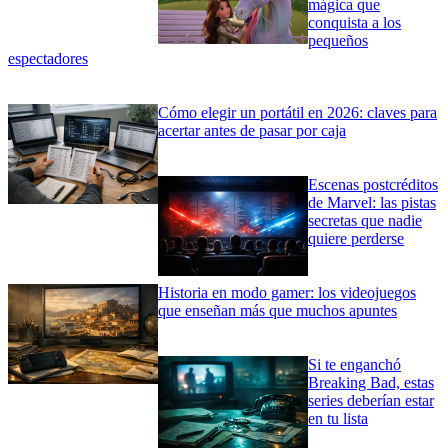
mágica que
conquista a los
pequeños
espectadores
Cómo elegir un portátil en 2026: claves para
acertar antes de pasar por caja
Escenas postcréditos
de Marvel: las pistas
secretas que nadie
quiere perderse
Historia en modo gamer: los videojuegos
que enseñan más que muchos apuntes
Si te enganchó
Breaking Bad, estas
series deberían estar
en tu lista