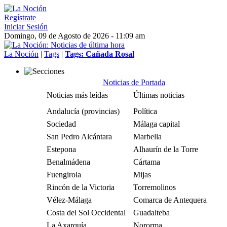
Regístrate
Iniciar Sesión
Domingo, 09 de Agosto de 2026 - 11:09 am
La Noción
|
Tags
|
Tags: Cañada Rosal
Noticias de Portada
Noticias más leídas
Últimas noticias
Andalucía (provincias)
Política
Sociedad
Málaga capital
San Pedro Alcántara
Marbella
Estepona
Alhaurín de la Torre
Benalmádena
Cártama
Fuengirola
Mijas
Rincón de la Victoria
Torremolinos
Vélez-Málaga
Comarca de Antequera
Costa del Sol Occidental
Guadalteba
La Axarquía
Nororma