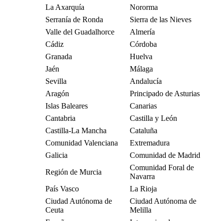
La Axarquía
Nororma
Serranía de Ronda
Sierra de las Nieves
Valle del Guadalhorce
Almería
Cádiz
Córdoba
Granada
Huelva
Jaén
Málaga
Sevilla
Andalucía
Aragón
Principado de Asturias
Islas Baleares
Canarias
Cantabria
Castilla y León
Castilla-La Mancha
Cataluña
Comunidad Valenciana
Extremadura
Galicia
Comunidad de Madrid
Comunidad Foral de
Región de Murcia
Navarra
País Vasco
La Rioja
Ciudad Autónoma de
Ciudad Autónoma de
Ceuta
Melilla