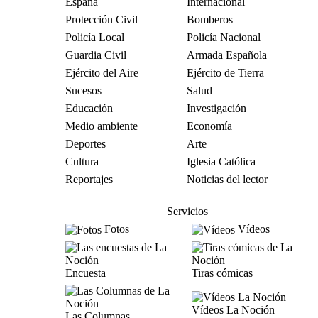
España
Internacional
Protección Civil
Bomberos
Policía Local
Policía Nacional
Guardia Civil
Armada Española
Ejército del Aire
Ejército de Tierra
Sucesos
Salud
Educación
Investigación
Medio ambiente
Economía
Deportes
Arte
Cultura
Iglesia Católica
Reportajes
Noticias del lector
Servicios
Fotos
Vídeos
Encuesta
Tiras cómicas
Vídeos La Noción
Las Columnas