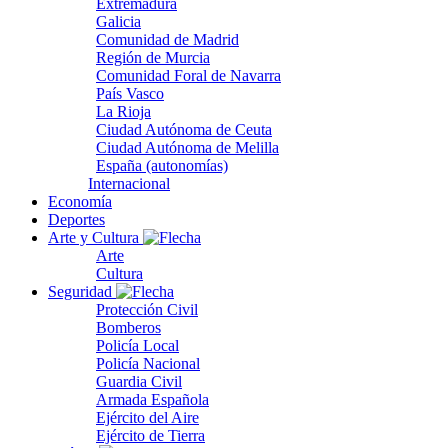
Extremadura
Galicia
Comunidad de Madrid
Región de Murcia
Comunidad Foral de Navarra
País Vasco
La Rioja
Ciudad Autónoma de Ceuta
Ciudad Autónoma de Melilla
España (autonomías)
Internacional
Economía
Deportes
Arte y Cultura
Arte
Cultura
Seguridad
Protección Civil
Bomberos
Policía Local
Policía Nacional
Guardia Civil
Armada Española
Ejército del Aire
Ejército de Tierra