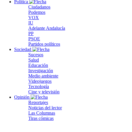
Política
Ciudadanos
Podemos
VOX
IU
Adelante Andalucía
PP
PSOE
Partidos políticos
Sociedad
Sucesos
Salud
Educación
Investigación
Medio ambiente
Videojuegos
Tecnología
Cine y televisión
Opinión
Reportajes
Noticias del lector
Las Columnas
Tiras cómicas