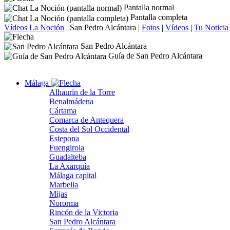
Pantalla normal
Pantalla completa
Vídeos La Noción
|
San Pedro Alcántara
|
Fotos
|
Vídeos
|
Tu Noticia
San Pedro Alcántara
Guía de San Pedro Alcántara
Málaga
Alhaurín de la Torre
Benalmádena
Cártama
Comarca de Antequera
Costa del Sol Occidental
Estepona
Fuengirola
Guadalteba
La Axarquía
Málaga capital
Marbella
Mijas
Nororma
Rincón de la Victoria
San Pedro Alcántara