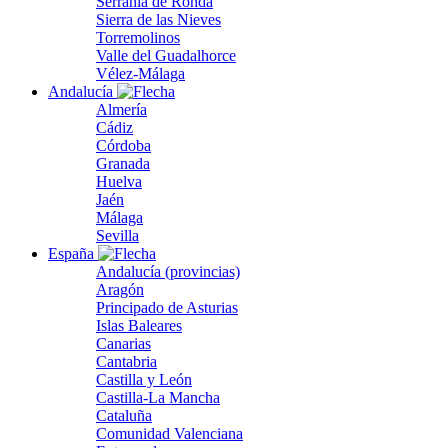
Serranía de Ronda
Sierra de las Nieves
Torremolinos
Valle del Guadalhorce
Vélez-Málaga
Andalucía
Almería
Cádiz
Córdoba
Granada
Huelva
Jaén
Málaga
Sevilla
España
Andalucía (provincias)
Aragón
Principado de Asturias
Islas Baleares
Canarias
Cantabria
Castilla y León
Castilla-La Mancha
Cataluña
Comunidad Valenciana