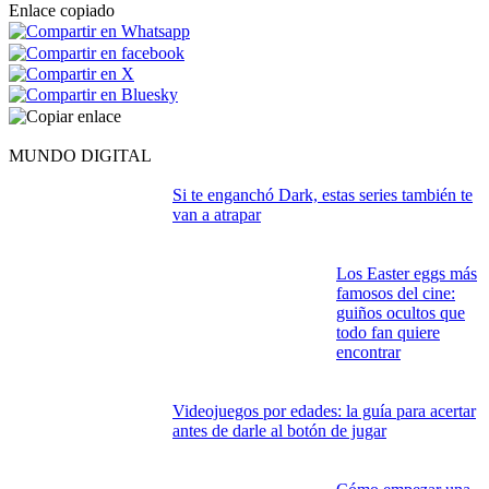
Enlace copiado
MUNDO DIGITAL
Si te enganchó Dark, estas series también te
van a atrapar
Los Easter eggs más
famosos del cine:
guiños ocultos que
todo fan quiere
encontrar
Videojuegos por edades: la guía para acertar
antes de darle al botón de jugar