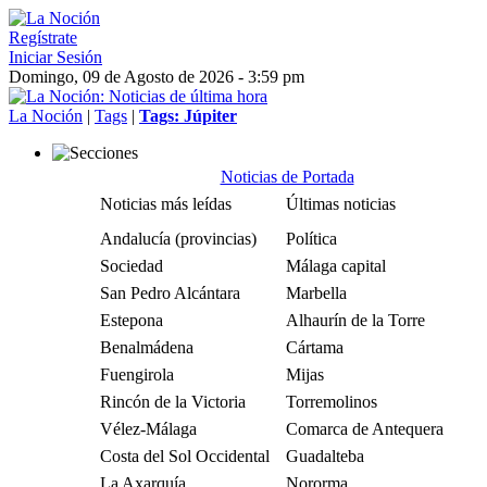
Regístrate
Iniciar Sesión
Domingo, 09 de Agosto de 2026 - 3:59 pm
La Noción
|
Tags
|
Tags: Júpiter
Noticias de Portada
Noticias más leídas
Últimas noticias
Andalucía (provincias)
Política
Sociedad
Málaga capital
San Pedro Alcántara
Marbella
Estepona
Alhaurín de la Torre
Benalmádena
Cártama
Fuengirola
Mijas
Rincón de la Victoria
Torremolinos
Vélez-Málaga
Comarca de Antequera
Costa del Sol Occidental
Guadalteba
La Axarquía
Nororma