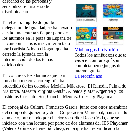
derechos de las personas y
sensibilizar en materia de
discriminación.
En el acto, impulsado por la
delegación de Igualdad, se ha llevado
a cabo una coreografía por parte de
los alumnos en la plaza de España de
la canción "This is me", interpretada
por la artista Adriana Rogan que ha
Mini juegos La Noción
cerrado la jornada con la
Todos los minijuegos que te
interpretación de dos temas
vas a encontrar aquí son
adicionales.
completamente juegos de
internet gratis.
En concreto, los alumnos que han
La Noción ads
tomado parte en la coreografía han
procedido de los colegios Medalla Milagrosa, El Rincón, Palma de
Mallorca, Maestra Virginia Gaitán, Albaida y Mar Argentea y los
institutos Costa del Sol, Concha Méndez Cuesta y Playamar.
El concejal de Cultura, Francisco García, junto con otros miembros
del equipo de gobierno y de la Corporación Municipal, han asistido
a un acto, presentado por el actor y escritor Bosco Vida, que se ha
iniciado con una lectura por parte de dos alumnas del IES Playamar
(Valeria Gómez e Irene Sánchez), en la que han reivindicado la