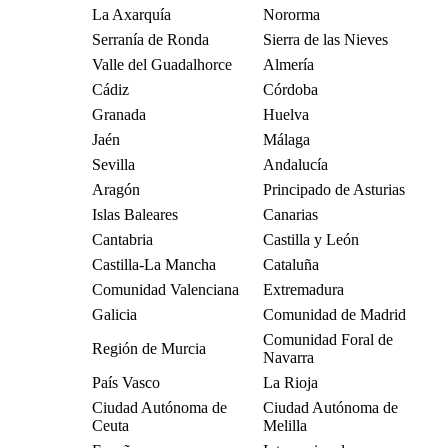
La Axarquía
Nororma
Serranía de Ronda
Sierra de las Nieves
Valle del Guadalhorce
Almería
Cádiz
Córdoba
Granada
Huelva
Jaén
Málaga
Sevilla
Andalucía
Aragón
Principado de Asturias
Islas Baleares
Canarias
Cantabria
Castilla y León
Castilla-La Mancha
Cataluña
Comunidad Valenciana
Extremadura
Galicia
Comunidad de Madrid
Comunidad Foral de
Región de Murcia
Navarra
País Vasco
La Rioja
Ciudad Autónoma de
Ciudad Autónoma de
Ceuta
Melilla