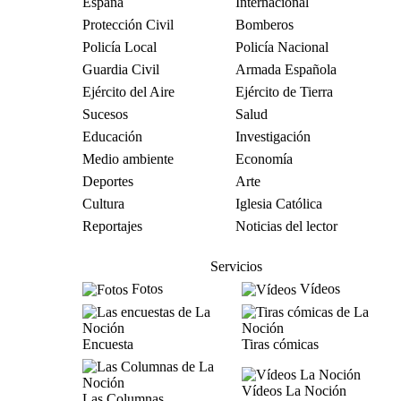
España
Internacional
Protección Civil
Bomberos
Policía Local
Policía Nacional
Guardia Civil
Armada Española
Ejército del Aire
Ejército de Tierra
Sucesos
Salud
Educación
Investigación
Medio ambiente
Economía
Deportes
Arte
Cultura
Iglesia Católica
Reportajes
Noticias del lector
Servicios
Fotos
Vídeos
Encuesta
Tiras cómicas
Vídeos La Noción
Las Columnas