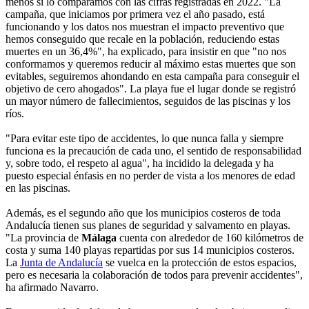
menos si lo comparamos con las cifras registradas en 2022. "La
campaña, que iniciamos por primera vez el año pasado, está
funcionando y los datos nos muestran el impacto preventivo que
hemos conseguido que recale en la población, reduciendo estas
muertes en un 36,4%", ha explicado, para insistir en que "no nos
conformamos y queremos reducir al máximo estas muertes que son
evitables, seguiremos ahondando en esta campaña para conseguir el
objetivo de cero ahogados". La playa fue el lugar donde se registró
un mayor número de fallecimientos, seguidos de las piscinas y los
ríos.
"Para evitar este tipo de accidentes, lo que nunca falla y siempre
funciona es la precaución de cada uno, el sentido de responsabilidad
y, sobre todo, el respeto al agua", ha incidido la delegada y ha
puesto especial énfasis en no perder de vista a los menores de edad
en las piscinas.
Además, es el segundo año que los municipios costeros de toda
Andalucía tienen sus planes de seguridad y salvamento en playas.
"La provincia de
Málaga
cuenta con alrededor de 160 kilómetros de
costa y suma 140 playas repartidas por sus 14 municipios costeros.
La
Junta de Andalucía
se vuelca en la protección de estos espacios,
pero es necesaria la colaboración de todos para prevenir accidentes",
ha afirmado Navarro.