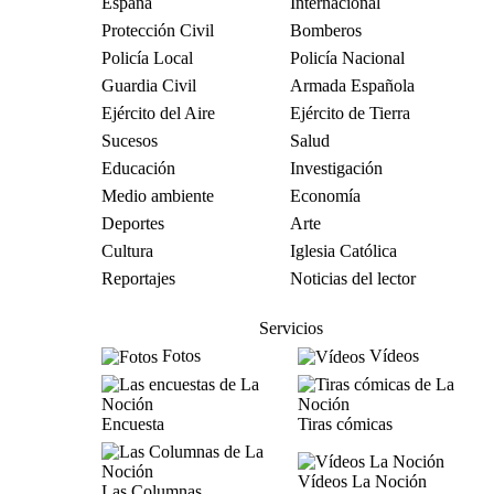
España
Internacional
Protección Civil
Bomberos
Policía Local
Policía Nacional
Guardia Civil
Armada Española
Ejército del Aire
Ejército de Tierra
Sucesos
Salud
Educación
Investigación
Medio ambiente
Economía
Deportes
Arte
Cultura
Iglesia Católica
Reportajes
Noticias del lector
Servicios
Fotos
Vídeos
Encuesta
Tiras cómicas
Vídeos La Noción
Las Columnas