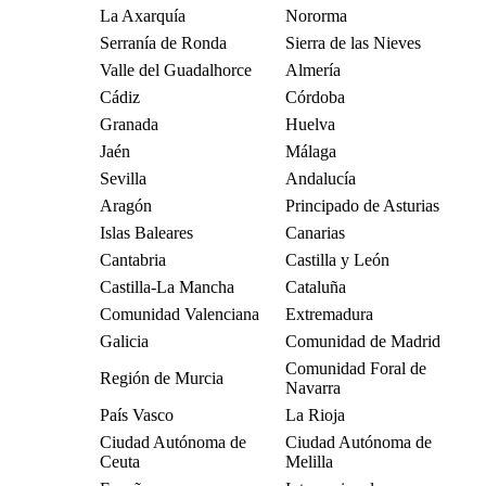
La Axarquía
Nororma
Serranía de Ronda
Sierra de las Nieves
Valle del Guadalhorce
Almería
Cádiz
Córdoba
Granada
Huelva
Jaén
Málaga
Sevilla
Andalucía
Aragón
Principado de Asturias
Islas Baleares
Canarias
Cantabria
Castilla y León
Castilla-La Mancha
Cataluña
Comunidad Valenciana
Extremadura
Galicia
Comunidad de Madrid
Comunidad Foral de
Región de Murcia
Navarra
País Vasco
La Rioja
Ciudad Autónoma de
Ciudad Autónoma de
Ceuta
Melilla