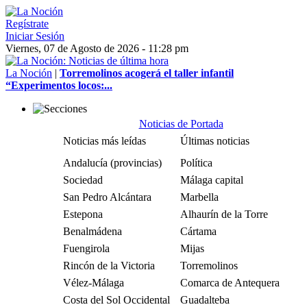
Regístrate
Iniciar Sesión
Viernes, 07 de Agosto de 2026 - 11:28 pm
La Noción
|
Torremolinos acogerá el taller infantil
“Experimentos locos:...
Noticias de Portada
Noticias más leídas
Últimas noticias
Andalucía (provincias)
Política
Sociedad
Málaga capital
San Pedro Alcántara
Marbella
Estepona
Alhaurín de la Torre
Benalmádena
Cártama
Fuengirola
Mijas
Rincón de la Victoria
Torremolinos
Vélez-Málaga
Comarca de Antequera
Costa del Sol Occidental
Guadalteba