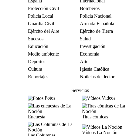
España
Internacional
Protección Civil
Bomberos
Policía Local
Policía Nacional
Guardia Civil
Armada Española
Ejército del Aire
Ejército de Tierra
Sucesos
Salud
Educación
Investigación
Medio ambiente
Economía
Deportes
Arte
Cultura
Iglesia Católica
Reportajes
Noticias del lector
Servicios
Fotos
Vídeos
Encuesta
Tiras cómicas
Vídeos La Noción
Las Columnas