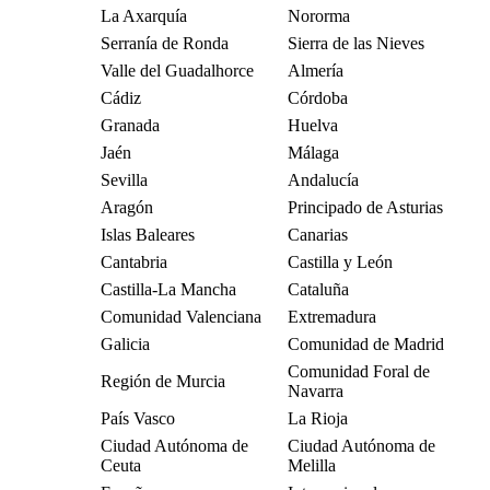
La Axarquía
Nororma
Serranía de Ronda
Sierra de las Nieves
Valle del Guadalhorce
Almería
Cádiz
Córdoba
Granada
Huelva
Jaén
Málaga
Sevilla
Andalucía
Aragón
Principado de Asturias
Islas Baleares
Canarias
Cantabria
Castilla y León
Castilla-La Mancha
Cataluña
Comunidad Valenciana
Extremadura
Galicia
Comunidad de Madrid
Comunidad Foral de
Región de Murcia
Navarra
País Vasco
La Rioja
Ciudad Autónoma de
Ciudad Autónoma de
Ceuta
Melilla