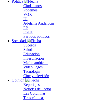
Política
Ciudadanos
Podemos
VOX
IU
Adelante Andalucía
PP
PSOE
Partidos políticos
Sociedad
Sucesos
Salud
Educación
Investigación
Medio ambiente
Videojuegos
Tecnología
Cine y televisión
Opinión
Reportajes
Noticias del lector
Las Columnas
Tiras cómicas