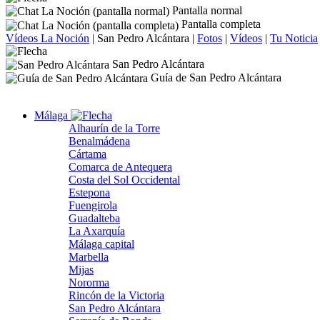
Pantalla normal
Pantalla completa
Vídeos La Noción
|
San Pedro Alcántara
|
Fotos
|
Vídeos
|
Tu Noticia
San Pedro Alcántara
Guía de San Pedro Alcántara
Málaga
Alhaurín de la Torre
Benalmádena
Cártama
Comarca de Antequera
Costa del Sol Occidental
Estepona
Fuengirola
Guadalteba
La Axarquía
Málaga capital
Marbella
Mijas
Nororma
Rincón de la Victoria
San Pedro Alcántara