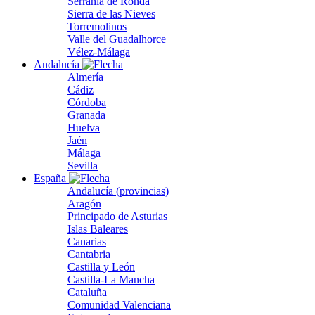
Serranía de Ronda
Sierra de las Nieves
Torremolinos
Valle del Guadalhorce
Vélez-Málaga
Andalucía
Almería
Cádiz
Córdoba
Granada
Huelva
Jaén
Málaga
Sevilla
España
Andalucía (provincias)
Aragón
Principado de Asturias
Islas Baleares
Canarias
Cantabria
Castilla y León
Castilla-La Mancha
Cataluña
Comunidad Valenciana