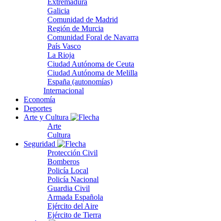
Extremadura
Galicia
Comunidad de Madrid
Región de Murcia
Comunidad Foral de Navarra
País Vasco
La Rioja
Ciudad Autónoma de Ceuta
Ciudad Autónoma de Melilla
España (autonomías)
Internacional
Economía
Deportes
Arte y Cultura
Arte
Cultura
Seguridad
Protección Civil
Bomberos
Policía Local
Policía Nacional
Guardia Civil
Armada Española
Ejército del Aire
Ejército de Tierra