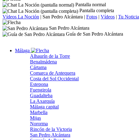
Pantalla normal
Pantalla completa
Vídeos La Noción
|
San Pedro Alcántara
|
Fotos
|
Vídeos
|
Tu Noticia
San Pedro Alcántara
Guía de San Pedro Alcántara
Málaga
Alhaurín de la Torre
Benalmádena
Cártama
Comarca de Antequera
Costa del Sol Occidental
Estepona
Fuengirola
Guadalteba
La Axarquía
Málaga capital
Marbella
Mijas
Nororma
Rincón de la Victoria
San Pedro Alcántara