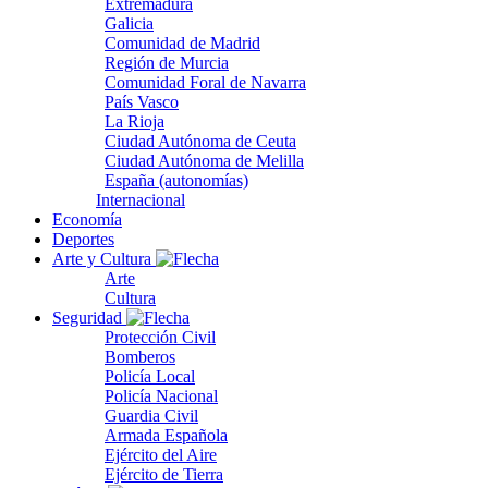
Extremadura
Galicia
Comunidad de Madrid
Región de Murcia
Comunidad Foral de Navarra
País Vasco
La Rioja
Ciudad Autónoma de Ceuta
Ciudad Autónoma de Melilla
España (autonomías)
Internacional
Economía
Deportes
Arte y Cultura
Arte
Cultura
Seguridad
Protección Civil
Bomberos
Policía Local
Policía Nacional
Guardia Civil
Armada Española
Ejército del Aire
Ejército de Tierra