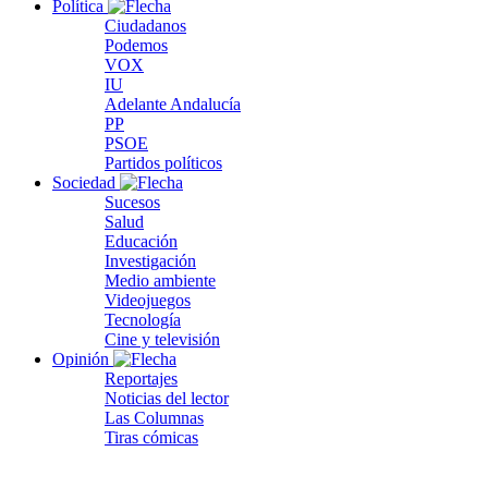
Política
Ciudadanos
Podemos
VOX
IU
Adelante Andalucía
PP
PSOE
Partidos políticos
Sociedad
Sucesos
Salud
Educación
Investigación
Medio ambiente
Videojuegos
Tecnología
Cine y televisión
Opinión
Reportajes
Noticias del lector
Las Columnas
Tiras cómicas