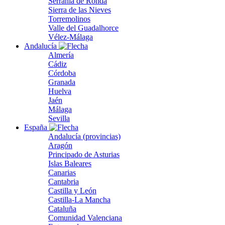
Serranía de Ronda
Sierra de las Nieves
Torremolinos
Valle del Guadalhorce
Vélez-Málaga
Andalucía
Almería
Cádiz
Córdoba
Granada
Huelva
Jaén
Málaga
Sevilla
España
Andalucía (provincias)
Aragón
Principado de Asturias
Islas Baleares
Canarias
Cantabria
Castilla y León
Castilla-La Mancha
Cataluña
Comunidad Valenciana