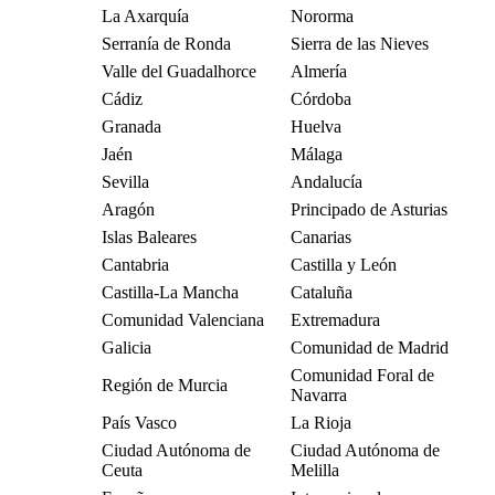
La Axarquía
Nororma
Serranía de Ronda
Sierra de las Nieves
Valle del Guadalhorce
Almería
Cádiz
Córdoba
Granada
Huelva
Jaén
Málaga
Sevilla
Andalucía
Aragón
Principado de Asturias
Islas Baleares
Canarias
Cantabria
Castilla y León
Castilla-La Mancha
Cataluña
Comunidad Valenciana
Extremadura
Galicia
Comunidad de Madrid
Comunidad Foral de
Región de Murcia
Navarra
País Vasco
La Rioja
Ciudad Autónoma de
Ciudad Autónoma de
Ceuta
Melilla