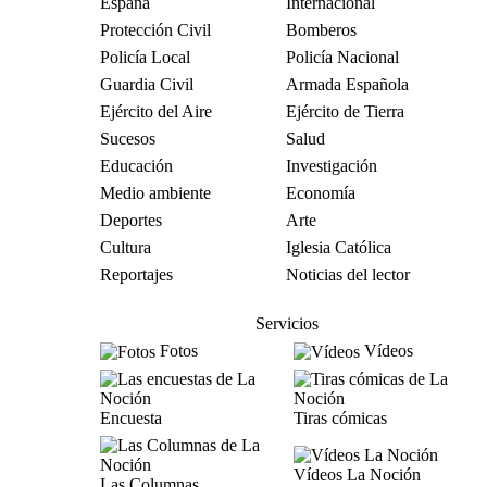
España
Internacional
Protección Civil
Bomberos
Policía Local
Policía Nacional
Guardia Civil
Armada Española
Ejército del Aire
Ejército de Tierra
Sucesos
Salud
Educación
Investigación
Medio ambiente
Economía
Deportes
Arte
Cultura
Iglesia Católica
Reportajes
Noticias del lector
Servicios
Fotos
Vídeos
Encuesta
Tiras cómicas
Vídeos La Noción
Las Columnas