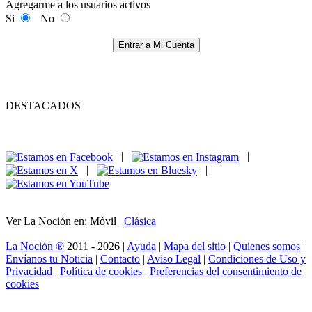
Agregarme a los usuarios activos
Si
No
Entrar a Mi Cuenta
DESTACADOS
|
|
|
|
Ver La Noción en: Móvil |
Clásica
La Noción ®
2011 - 2026 |
Ayuda
|
Mapa del sitio
|
Quienes somos
|
Envíanos tu Noticia
|
Contacto
|
Aviso Legal
|
Condiciones de Uso y
Privacidad
|
Política de cookies
|
Preferencias del consentimiento de
cookies