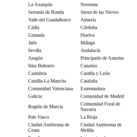
La Axarquía
Nororma
Serranía de Ronda
Sierra de las Nieves
Valle del Guadalhorce
Almería
Cádiz
Córdoba
Granada
Huelva
Jaén
Málaga
Sevilla
Andalucía
Aragón
Principado de Asturias
Islas Baleares
Canarias
Cantabria
Castilla y León
Castilla-La Mancha
Cataluña
Comunidad Valenciana
Extremadura
Galicia
Comunidad de Madrid
Comunidad Foral de
Región de Murcia
Navarra
País Vasco
La Rioja
Ciudad Autónoma de
Ciudad Autónoma de
Ceuta
Melilla