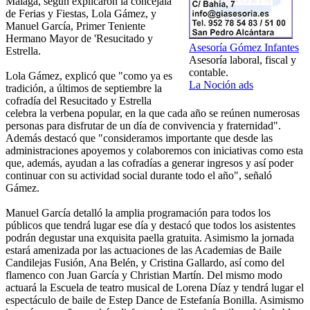
Málaga, según explicaron la concejala
de Ferias y Fiestas, Lola Gámez, y
Manuel García, Primer Teniente
Hermano Mayor de 'Resucitado y
Asesoría Gómez Infantes
Estrella.
Asesoría laboral, fiscal y
contable.
Lola Gámez, explicó que "como ya es
La Noción ads
tradición, a últimos de septiembre la
cofradía del Resucitado y Estrella
celebra la verbena popular, en la que cada año se reúnen numerosas
personas para disfrutar de un día de convivencia y fraternidad".
Además destacó que "consideramos importante que desde las
administraciones apoyemos y colaboremos con iniciativas como esta
que, además, ayudan a las cofradías a generar ingresos y así poder
continuar con su actividad social durante todo el año", señaló
Gámez.
Manuel García detalló la amplia programación para todos los
públicos que tendrá lugar ese día y destacó que todos los asistentes
podrán degustar una exquisita paella gratuita. Asimismo la jornada
estará amenizada por las actuaciones de las Academias de Baile
Candilejas Fusión, Ana Belén, y Cristina Gallardo, así como del
flamenco con Juan García y Christian Martín. Del mismo modo
actuará la Escuela de teatro musical de Lorena Díaz y tendrá lugar el
espectáculo de baile de Estep Dance de Estefanía Bonilla. Asimismo