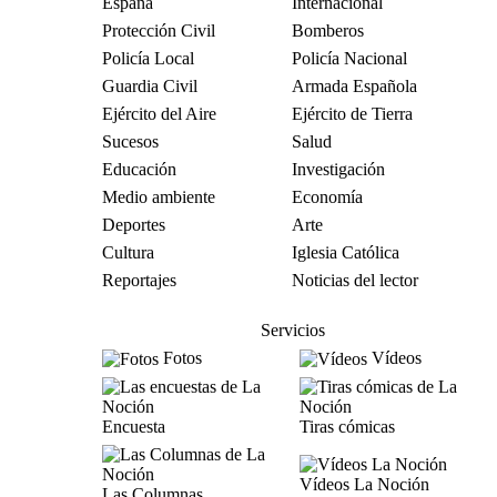
España
Internacional
Protección Civil
Bomberos
Policía Local
Policía Nacional
Guardia Civil
Armada Española
Ejército del Aire
Ejército de Tierra
Sucesos
Salud
Educación
Investigación
Medio ambiente
Economía
Deportes
Arte
Cultura
Iglesia Católica
Reportajes
Noticias del lector
Servicios
Fotos
Vídeos
Encuesta
Tiras cómicas
Vídeos La Noción
Las Columnas