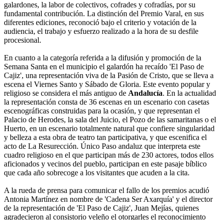
galardones, la labor de colectivos, cofrades y cofradías, por su
fundamental contribución. La distinción del Premio Varal, en sus
diferentes ediciones, reconoció bajo el criterio y votación de la
audiencia, el trabajo y esfuerzo realizado a la hora de su desfile
procesional.
En cuanto a la categoría referida a la difusión y promoción de la
Semana Santa en el municipio el galardón ha recaído 'El Paso de
Cajiz', una representación viva de la Pasión de Cristo, que se lleva a
escena el Viernes Santo y Sábado de Gloria. Este evento popular y
religioso se considera el más antiguo de
Andalucía
. En la actualidad
la representación consta de 36 escenas en un escenario con casetas
escenográficas construidas para la ocasión, y que representan el
Palacio de Herodes, la sala del Juicio, el Pozo de las samaritanas o el
Huerto, en un escenario totalmente natural que confiere singularidad
y belleza a esta obra de teatro tan participativa, y que escenifica el
acto de La Resurección. Único Paso andaluz que interpreta este
cuadro religioso en el que participan más de 230 actores, todos ellos
aficionados y vecinos del pueblo, participan en este pasaje bíblico
que cada año sobrecoge a los visitantes que acuden a la cita.
A la rueda de prensa para comunicar el fallo de los premios acudió
Antonia Martínez en nombre de 'Cadena Ser Axarquía' y el director
de la representación de 'El Paso de Cajiz', Juan Mejías, quienes
agradecieron al consistorio veleño el otorgarles el reconocimiento