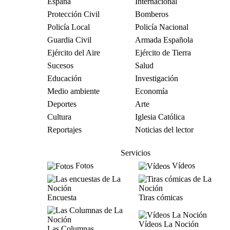
España
Internacional
Protección Civil
Bomberos
Policía Local
Policía Nacional
Guardia Civil
Armada Española
Ejército del Aire
Ejército de Tierra
Sucesos
Salud
Educación
Investigación
Medio ambiente
Economía
Deportes
Arte
Cultura
Iglesia Católica
Reportajes
Noticias del lector
Servicios
Fotos
Vídeos
Encuesta
Tiras cómicas
Vídeos La Noción
Las Columnas