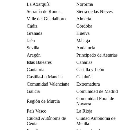
La Axarquía
Nororma
Serranía de Ronda
Sierra de las Nieves
Valle del Guadalhorce
Almería
Cádiz
Córdoba
Granada
Huelva
Jaén
Málaga
Sevilla
Andalucía
Aragón
Principado de Asturias
Islas Baleares
Canarias
Cantabria
Castilla y León
Castilla-La Mancha
Cataluña
Comunidad Valenciana
Extremadura
Galicia
Comunidad de Madrid
Comunidad Foral de
Región de Murcia
Navarra
País Vasco
La Rioja
Ciudad Autónoma de
Ciudad Autónoma de
Ceuta
Melilla