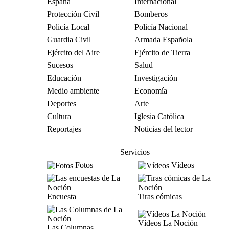
España
Internacional
Protección Civil
Bomberos
Policía Local
Policía Nacional
Guardia Civil
Armada Española
Ejército del Aire
Ejército de Tierra
Sucesos
Salud
Educación
Investigación
Medio ambiente
Economía
Deportes
Arte
Cultura
Iglesia Católica
Reportajes
Noticias del lector
Servicios
Fotos
Vídeos
Encuesta
Tiras cómicas
Vídeos La Noción
Las Columnas