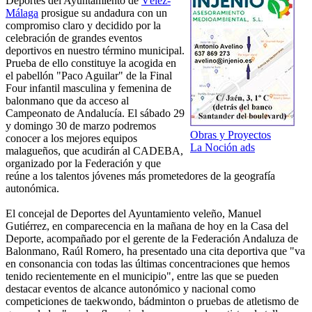
Deportes del Ayuntamiento de
Vélez-
Málaga
prosigue su andadura con un
compromiso claro y decidido por la
celebración de grandes eventos
deportivos en nuestro término municipal.
Prueba de ello constituye la acogida en
el pabellón "Paco Aguilar" de la Final
Four infantil masculina y femenina de
balonmano que da acceso al
Campeonato de Andalucía. El sábado 29
y domingo 30 de marzo podremos
Obras y Proyectos
conocer a los mejores equipos
La Noción ads
malagueños, que acudirán al CADEBA,
organizado por la Federación y que
reúne a los talentos jóvenes más prometedores de la geografía
autonómica.
El concejal de Deportes del Ayuntamiento veleño, Manuel
Gutiérrez, en comparecencia en la mañana de hoy en la Casa del
Deporte, acompañado por el gerente de la Federación Andaluza de
Balonmano, Raúl Romero, ha presentado una cita deportiva que "va
en consonancia con todas las últimas concentraciones que hemos
tenido recientemente en el municipio", entre las que se pueden
destacar eventos de alcance autonómico y nacional como
competiciones de taekwondo, bádminton o pruebas de atletismo de