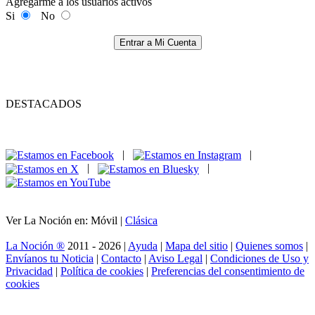
Agregarme a los usuarios activos
Si
No
Entrar a Mi Cuenta
DESTACADOS
|
|
|
|
Ver La Noción en: Móvil |
Clásica
La Noción ®
2011 - 2026 |
Ayuda
|
Mapa del sitio
|
Quienes somos
|
Envíanos tu Noticia
|
Contacto
|
Aviso Legal
|
Condiciones de Uso y
Privacidad
|
Política de cookies
|
Preferencias del consentimiento de
cookies