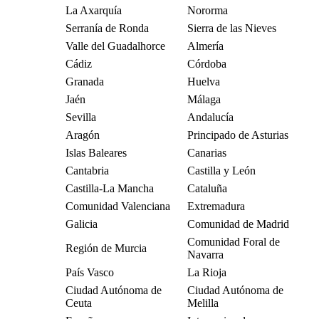
La Axarquía
Nororma
Serranía de Ronda
Sierra de las Nieves
Valle del Guadalhorce
Almería
Cádiz
Córdoba
Granada
Huelva
Jaén
Málaga
Sevilla
Andalucía
Aragón
Principado de Asturias
Islas Baleares
Canarias
Cantabria
Castilla y León
Castilla-La Mancha
Cataluña
Comunidad Valenciana
Extremadura
Galicia
Comunidad de Madrid
Comunidad Foral de
Región de Murcia
Navarra
País Vasco
La Rioja
Ciudad Autónoma de
Ciudad Autónoma de
Ceuta
Melilla