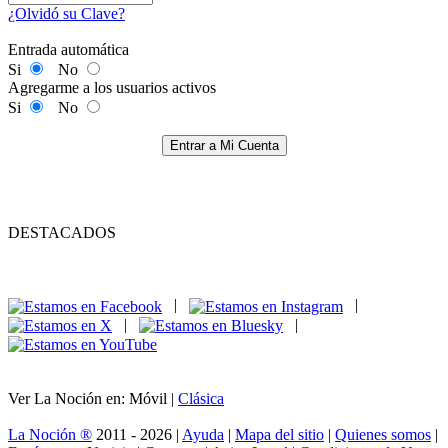
¿Olvidó su Clave?
Entrada automática
Si
No
Agregarme a los usuarios activos
Si
No
Entrar a Mi Cuenta
DESTACADOS
|
|
|
|
Ver La Noción en: Móvil |
Clásica
La Noción ®
2011 - 2026 |
Ayuda
|
Mapa del sitio
|
Quienes somos
|