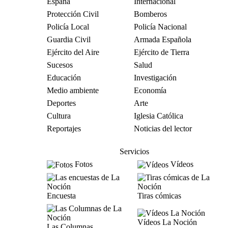
España
Internacional
Protección Civil
Bomberos
Policía Local
Policía Nacional
Guardia Civil
Armada Española
Ejército del Aire
Ejército de Tierra
Sucesos
Salud
Educación
Investigación
Medio ambiente
Economía
Deportes
Arte
Cultura
Iglesia Católica
Reportajes
Noticias del lector
Servicios
Fotos
Vídeos
Encuesta
Tiras cómicas
Vídeos La Noción
Las Columnas