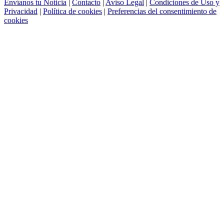
Envíanos tu Noticia
|
Contacto
|
Aviso Legal
|
Condiciones de Uso y
Privacidad
|
Política de cookies
|
Preferencias del consentimiento de
cookies