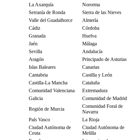
La Axarquía
Nororma
Serranía de Ronda
Sierra de las Nieves
Valle del Guadalhorce
Almería
Cádiz
Córdoba
Granada
Huelva
Jaén
Málaga
Sevilla
Andalucía
Aragón
Principado de Asturias
Islas Baleares
Canarias
Cantabria
Castilla y León
Castilla-La Mancha
Cataluña
Comunidad Valenciana
Extremadura
Galicia
Comunidad de Madrid
Comunidad Foral de
Región de Murcia
Navarra
País Vasco
La Rioja
Ciudad Autónoma de
Ciudad Autónoma de
Ceuta
Melilla