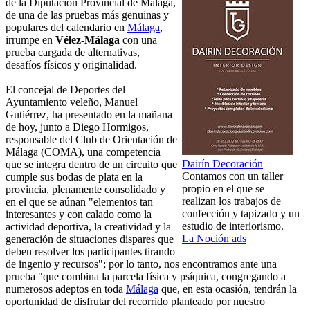
de la Diputación Provincial de Málaga,
de una de las pruebas más genuinas y
populares del calendario en
Málaga
,
irrumpe en
Vélez-Málaga
con una
prueba cargada de alternativas,
desafíos físicos y originalidad.
El concejal de Deportes del
Ayuntamiento veleño, Manuel
Gutiérrez, ha presentado en la mañana
de hoy, junto a Diego Hormigos,
responsable del Club de Orientación de
Málaga (COMA), una competencia
Dairín Decoración
que se integra dentro de un circuito que
Contamos con un taller
cumple sus bodas de plata en la
propio en el que se
provincia, plenamente consolidado y
realizan los trabajos de
en el que se aúnan "elementos tan
confección y tapizado y un
interesantes y con calado como la
estudio de interiorismo.
actividad deportiva, la creatividad y la
La Noción ads
generación de situaciones dispares que
deben resolver los participantes tirando
de ingenio y recursos"; por lo tanto, nos encontramos ante una
prueba "que combina la parcela física y psíquica, congregando a
numerosos adeptos en toda
Málaga
que, en esta ocasión, tendrán la
oportunidad de disfrutar del recorrido planteado por nuestro