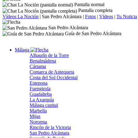
Pantalla normal
Pantalla completa
Vídeos La Noción
|
San Pedro Alcántara
|
Fotos
|
Vídeos
|
Tu Noticia
San Pedro Alcántara
Guía de San Pedro Alcántara
Málaga
Alhaurín de la Torre
Benalmádena
Cártama
Comarca de Antequera
Costa del Sol Occidental
Estepona
Fuengirola
Guadalteba
La Axarquía
Málaga capital
Marbella
Mijas
Nororma
Rincón de la Victoria
San Pedro Alcántara