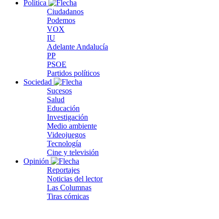
Política
Ciudadanos
Podemos
VOX
IU
Adelante Andalucía
PP
PSOE
Partidos políticos
Sociedad
Sucesos
Salud
Educación
Investigación
Medio ambiente
Videojuegos
Tecnología
Cine y televisión
Opinión
Reportajes
Noticias del lector
Las Columnas
Tiras cómicas