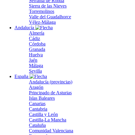
Serranía de Ronda
Sierra de las Nieves
Torremolinos
Valle del Guadalhorce
Vélez-Málaga
Andalucía
Almería
Cádiz
Córdoba
Granada
Huelva
Jaén
Málaga
Sevilla
España
Andalucía (provincias)
Aragón
Principado de Asturias
Islas Baleares
Canarias
Cantabria
Castilla y León
Castilla-La Mancha
Cataluña
Comunidad Valenciana