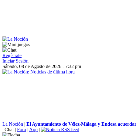
Regístrate
Iniciar Sesión
Sábado, 08 de Agosto de 2026 - 7:32 pm
La Noción
|
El Ayuntamiento de Vélez-Málaga y Endesa acuerdan 
|
Chat
|
Foro
|
App
|