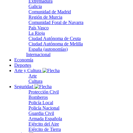
Extremadura
Galicia
Comunidad de Madrid
Región de Murcia
Comunidad Foral de Navarra
País Vasco
La Rioja
Ciudad Autónoma de Ceuta
Ciudad Autónoma de Melilla
España (autonomías)
Internacional
Economía
Deportes
Arte y Cultura
Arte
Cultura
Seguridad
Protección Civil
Bomberos
Policía Local
Policía Nacional
Guardia Civil
Armada Española
Ejército del Aire
Ejército de Tierra