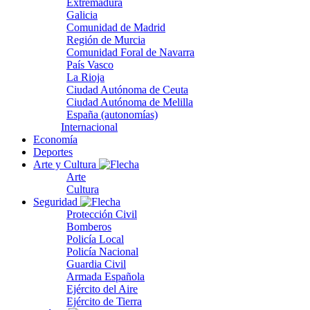
Extremadura
Galicia
Comunidad de Madrid
Región de Murcia
Comunidad Foral de Navarra
País Vasco
La Rioja
Ciudad Autónoma de Ceuta
Ciudad Autónoma de Melilla
España (autonomías)
Internacional
Economía
Deportes
Arte y Cultura
Arte
Cultura
Seguridad
Protección Civil
Bomberos
Policía Local
Policía Nacional
Guardia Civil
Armada Española
Ejército del Aire
Ejército de Tierra