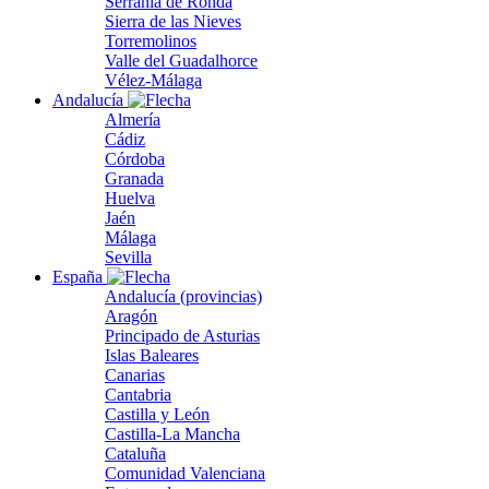
Serranía de Ronda
Sierra de las Nieves
Torremolinos
Valle del Guadalhorce
Vélez-Málaga
Andalucía
Almería
Cádiz
Córdoba
Granada
Huelva
Jaén
Málaga
Sevilla
España
Andalucía (provincias)
Aragón
Principado de Asturias
Islas Baleares
Canarias
Cantabria
Castilla y León
Castilla-La Mancha
Cataluña
Comunidad Valenciana