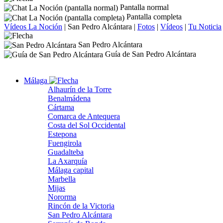
Pantalla normal
Pantalla completa
Vídeos La Noción
|
San Pedro Alcántara
|
Fotos
|
Vídeos
|
Tu Noticia
San Pedro Alcántara
Guía de San Pedro Alcántara
Málaga
Alhaurín de la Torre
Benalmádena
Cártama
Comarca de Antequera
Costa del Sol Occidental
Estepona
Fuengirola
Guadalteba
La Axarquía
Málaga capital
Marbella
Mijas
Nororma
Rincón de la Victoria
San Pedro Alcántara