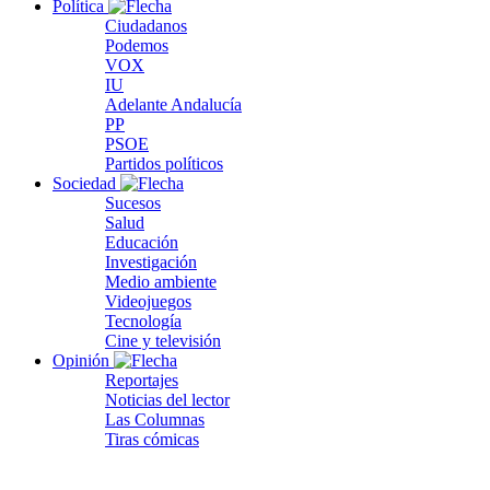
Política
Ciudadanos
Podemos
VOX
IU
Adelante Andalucía
PP
PSOE
Partidos políticos
Sociedad
Sucesos
Salud
Educación
Investigación
Medio ambiente
Videojuegos
Tecnología
Cine y televisión
Opinión
Reportajes
Noticias del lector
Las Columnas
Tiras cómicas