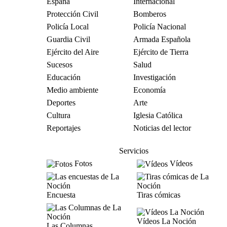
España
Internacional
Protección Civil
Bomberos
Policía Local
Policía Nacional
Guardia Civil
Armada Española
Ejército del Aire
Ejército de Tierra
Sucesos
Salud
Educación
Investigación
Medio ambiente
Economía
Deportes
Arte
Cultura
Iglesia Católica
Reportajes
Noticias del lector
Servicios
Fotos
Vídeos
Encuesta
Tiras cómicas
Vídeos La Noción
Las Columnas