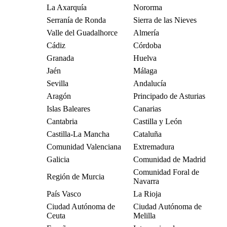
La Axarquía
Nororma
Serranía de Ronda
Sierra de las Nieves
Valle del Guadalhorce
Almería
Cádiz
Córdoba
Granada
Huelva
Jaén
Málaga
Sevilla
Andalucía
Aragón
Principado de Asturias
Islas Baleares
Canarias
Cantabria
Castilla y León
Castilla-La Mancha
Cataluña
Comunidad Valenciana
Extremadura
Galicia
Comunidad de Madrid
Comunidad Foral de
Región de Murcia
Navarra
País Vasco
La Rioja
Ciudad Autónoma de
Ciudad Autónoma de
Ceuta
Melilla