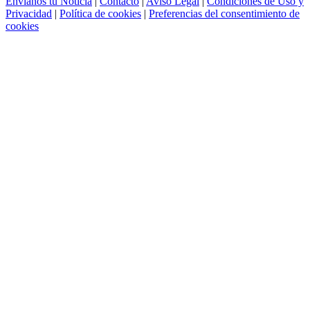
Envíanos tu Noticia
|
Contacto
|
Aviso Legal
|
Condiciones de Uso y
Privacidad
|
Política de cookies
|
Preferencias del consentimiento de
cookies