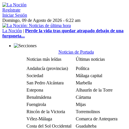
Regístrate
Iniciar Sesión
Domingo, 09 de Agosto de 2026 - 6:22 am
La Noción
|
Pierde la vida tras quedar atrapado debajo de una
furgoneta...
Noticias de Portada
Noticias más leídas
Últimas noticias
Andalucía (provincias)
Política
Sociedad
Málaga capital
San Pedro Alcántara
Marbella
Estepona
Alhaurín de la Torre
Benalmádena
Cártama
Fuengirola
Mijas
Rincón de la Victoria
Torremolinos
Vélez-Málaga
Comarca de Antequera
Costa del Sol Occidental
Guadalteba