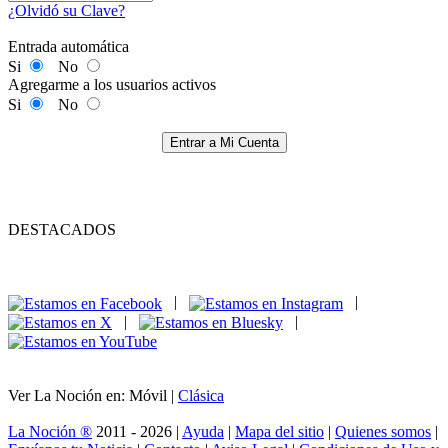
¿Olvidó su Clave?
Entrada automática
Si
No
Agregarme a los usuarios activos
Si
No
Entrar a Mi Cuenta
DESTACADOS
|
|
|
|
Ver La Noción en: Móvil |
Clásica
La Noción ®
2011 - 2026 |
Ayuda
|
Mapa del sitio
|
Quienes somos
|