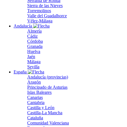
Serranía de Ronda
Sierra de las Nieves
Torremolinos
Valle del Guadalhorce
Vélez-Málaga
Andalucía
Almería
Cádiz
Córdoba
Granada
Huelva
Jaén
Málaga
Sevilla
España
Andalucía (provincias)
Aragón
Principado de Asturias
Islas Baleares
Canarias
Cantabria
Castilla y León
Castilla-La Mancha
Cataluña
Comunidad Valenciana