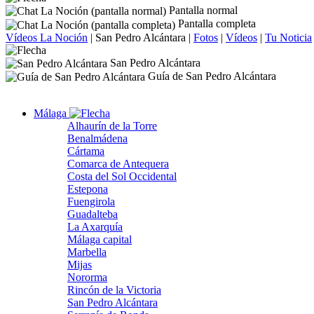
Pantalla normal
Pantalla completa
Vídeos La Noción
|
San Pedro Alcántara
|
Fotos
|
Vídeos
|
Tu Noticia
San Pedro Alcántara
Guía de San Pedro Alcántara
Málaga
Alhaurín de la Torre
Benalmádena
Cártama
Comarca de Antequera
Costa del Sol Occidental
Estepona
Fuengirola
Guadalteba
La Axarquía
Málaga capital
Marbella
Mijas
Nororma
Rincón de la Victoria
San Pedro Alcántara