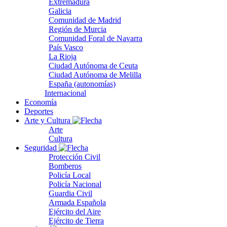
Extremadura
Galicia
Comunidad de Madrid
Región de Murcia
Comunidad Foral de Navarra
País Vasco
La Rioja
Ciudad Autónoma de Ceuta
Ciudad Autónoma de Melilla
España (autonomías)
Internacional
Economía
Deportes
Arte y Cultura
Arte
Cultura
Seguridad
Protección Civil
Bomberos
Policía Local
Policía Nacional
Guardia Civil
Armada Española
Ejército del Aire
Ejército de Tierra