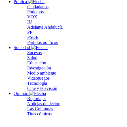
Política
Ciudadanos
Podemos
VOX
IU
Adelante Andalucía
PP
PSOE
Partidos políticos
Sociedad
Sucesos
Salud
Educación
Investigación
Medio ambiente
Videojuegos
Tecnología
Cine y televisión
Opinión
Reportajes
Noticias del lector
Las Columnas
Tiras cómicas