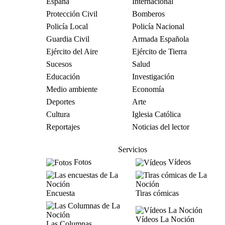
España
Internacional
Protección Civil
Bomberos
Policía Local
Policía Nacional
Guardia Civil
Armada Española
Ejército del Aire
Ejército de Tierra
Sucesos
Salud
Educación
Investigación
Medio ambiente
Economía
Deportes
Arte
Cultura
Iglesia Católica
Reportajes
Noticias del lector
Servicios
Fotos
Vídeos
Encuesta
Tiras cómicas
Vídeos La Noción
Las Columnas