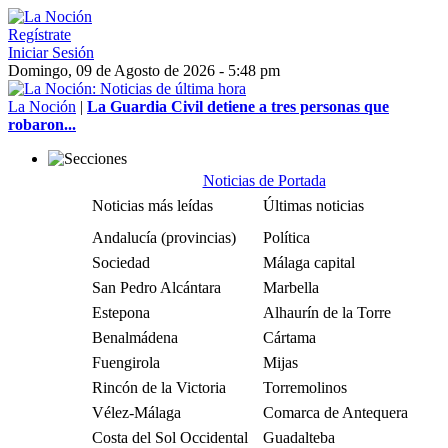
Regístrate
Iniciar Sesión
Domingo, 09 de Agosto de 2026 - 5:48 pm
La Noción
|
La Guardia Civil detiene a tres personas que
robaron...
Noticias de Portada
Noticias más leídas
Últimas noticias
Andalucía (provincias)
Política
Sociedad
Málaga capital
San Pedro Alcántara
Marbella
Estepona
Alhaurín de la Torre
Benalmádena
Cártama
Fuengirola
Mijas
Rincón de la Victoria
Torremolinos
Vélez-Málaga
Comarca de Antequera
Costa del Sol Occidental
Guadalteba