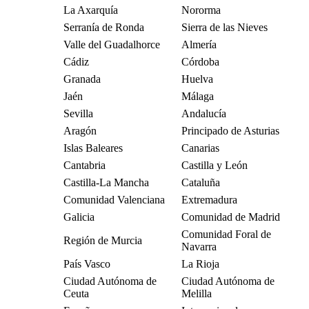
La Axarquía
Nororma
Serranía de Ronda
Sierra de las Nieves
Valle del Guadalhorce
Almería
Cádiz
Córdoba
Granada
Huelva
Jaén
Málaga
Sevilla
Andalucía
Aragón
Principado de Asturias
Islas Baleares
Canarias
Cantabria
Castilla y León
Castilla-La Mancha
Cataluña
Comunidad Valenciana
Extremadura
Galicia
Comunidad de Madrid
Comunidad Foral de
Región de Murcia
Navarra
País Vasco
La Rioja
Ciudad Autónoma de
Ciudad Autónoma de
Ceuta
Melilla