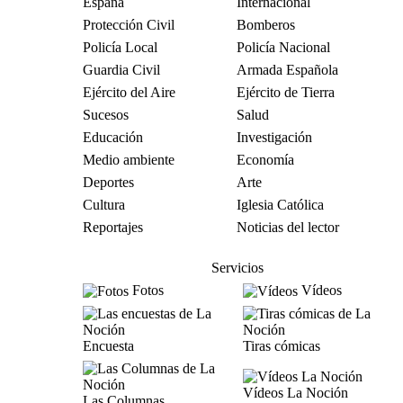
España
Internacional
Protección Civil
Bomberos
Policía Local
Policía Nacional
Guardia Civil
Armada Española
Ejército del Aire
Ejército de Tierra
Sucesos
Salud
Educación
Investigación
Medio ambiente
Economía
Deportes
Arte
Cultura
Iglesia Católica
Reportajes
Noticias del lector
Servicios
Fotos
Vídeos
Encuesta
Tiras cómicas
Vídeos La Noción
Las Columnas