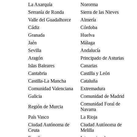
La Axarquía
Nororma
Serranía de Ronda
Sierra de las Nieves
Valle del Guadalhorce
Almería
Cádiz
Córdoba
Granada
Huelva
Jaén
Málaga
Sevilla
Andalucía
Aragón
Principado de Asturias
Islas Baleares
Canarias
Cantabria
Castilla y León
Castilla-La Mancha
Cataluña
Comunidad Valenciana
Extremadura
Galicia
Comunidad de Madrid
Comunidad Foral de
Región de Murcia
Navarra
País Vasco
La Rioja
Ciudad Autónoma de
Ciudad Autónoma de
Ceuta
Melilla