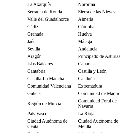
La Axarquía
Nororma
Serranía de Ronda
Sierra de las Nieves
Valle del Guadalhorce
Almería
Cádiz
Córdoba
Granada
Huelva
Jaén
Málaga
Sevilla
Andalucía
Aragón
Principado de Asturias
Islas Baleares
Canarias
Cantabria
Castilla y León
Castilla-La Mancha
Cataluña
Comunidad Valenciana
Extremadura
Galicia
Comunidad de Madrid
Comunidad Foral de
Región de Murcia
Navarra
País Vasco
La Rioja
Ciudad Autónoma de
Ciudad Autónoma de
Ceuta
Melilla