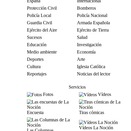
España
Internacional
Protección Civil
Bomberos
Policía Local
Policía Nacional
Guardia Civil
Armada Española
Ejército del Aire
Ejército de Tierra
Sucesos
Salud
Educación
Investigación
Medio ambiente
Economía
Deportes
Arte
Cultura
Iglesia Católica
Reportajes
Noticias del lector
Servicios
Fotos
Vídeos
Encuesta
Tiras cómicas
Vídeos La Noción
Las Columnas