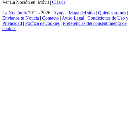
Ver La Noción en: Móvil |
Clásica
La Noción ®
2011 - 2026 |
Ayuda
|
Mapa del sitio
|
Quienes somos
|
Envíanos tu Noticia
|
Contacto
|
Aviso Legal
|
Condiciones de Uso y
Privacidad
|
Política de cookies
|
Preferencias del consentimiento de
cookies