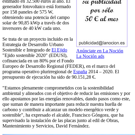
estimado en 32.500 euros al año. El
generador fotovoltaico está formado
por 158 paneles de 575 W,
obteniendo una potencia del campo
solar de 90,85 kWp a través de dos
inversores de 40 kW cada uno.
Se trata de un proyecto incluido en la
Estrategia de Desarrollo Urbano
Sostenible e Integrado de
El Ejido
Anúnciate en La Noción
"Ejido sostenible 2020" (EDUSI),
La Noción ads
cofinanciada en un 80% por el Fondo
Europeo de Desarrollo Regional (FEDER), en el marco del
programa operativo plurirregional de
España
2014 – 2020. El
presupuesto de ejecución ha sido de 90.151,28 €.
"Estamos plenamente comprometidos con la sostenibilidad
ambiental y alineados con el objetivo de reducir las emisiones y por
ello apostamos por las energías renovables, dando pasos como este,
que suman de manera importante para reducir nuestra huella de
carbono y contribuir a alcanzar un modelo energético verde y
sostenible", ha expresado el alcalde, Francisco Góngora, que ha
supervisado la instalación de las placas junto al edil de Obras,
Mantenimiento y Servicios, David Fernández.