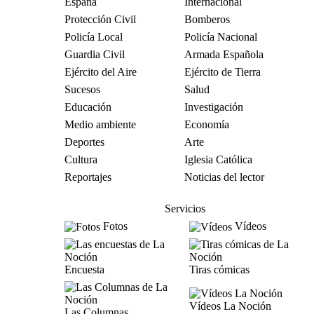
España
Internacional
Protección Civil
Bomberos
Policía Local
Policía Nacional
Guardia Civil
Armada Española
Ejército del Aire
Ejército de Tierra
Sucesos
Salud
Educación
Investigación
Medio ambiente
Economía
Deportes
Arte
Cultura
Iglesia Católica
Reportajes
Noticias del lector
Servicios
Fotos
Vídeos
Encuesta
Tiras cómicas
Vídeos La Noción
Las Columnas