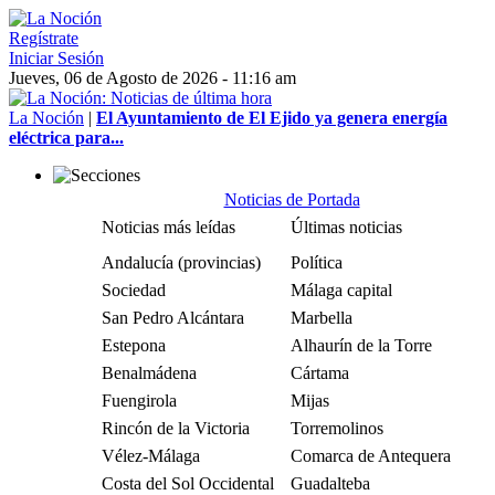
Regístrate
Iniciar Sesión
Jueves, 06 de Agosto de 2026 - 11:16 am
La Noción
|
El Ayuntamiento de El Ejido ya genera energía
eléctrica para...
Noticias de Portada
Noticias más leídas
Últimas noticias
Andalucía (provincias)
Política
Sociedad
Málaga capital
San Pedro Alcántara
Marbella
Estepona
Alhaurín de la Torre
Benalmádena
Cártama
Fuengirola
Mijas
Rincón de la Victoria
Torremolinos
Vélez-Málaga
Comarca de Antequera
Costa del Sol Occidental
Guadalteba