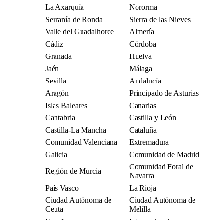
La Axarquía
Nororma
Serranía de Ronda
Sierra de las Nieves
Valle del Guadalhorce
Almería
Cádiz
Córdoba
Granada
Huelva
Jaén
Málaga
Sevilla
Andalucía
Aragón
Principado de Asturias
Islas Baleares
Canarias
Cantabria
Castilla y León
Castilla-La Mancha
Cataluña
Comunidad Valenciana
Extremadura
Galicia
Comunidad de Madrid
Comunidad Foral de
Región de Murcia
Navarra
País Vasco
La Rioja
Ciudad Autónoma de
Ciudad Autónoma de
Ceuta
Melilla