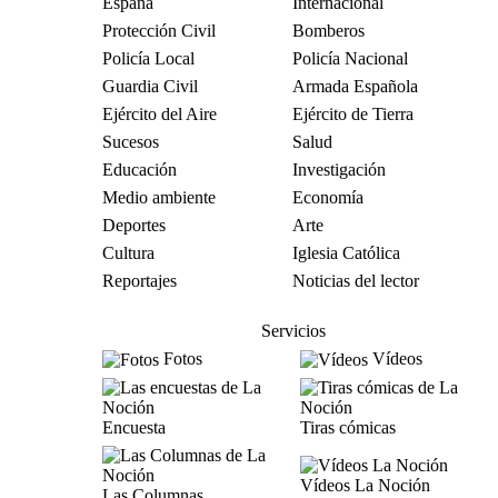
España
Internacional
Protección Civil
Bomberos
Policía Local
Policía Nacional
Guardia Civil
Armada Española
Ejército del Aire
Ejército de Tierra
Sucesos
Salud
Educación
Investigación
Medio ambiente
Economía
Deportes
Arte
Cultura
Iglesia Católica
Reportajes
Noticias del lector
Servicios
Fotos
Vídeos
Encuesta
Tiras cómicas
Vídeos La Noción
Las Columnas