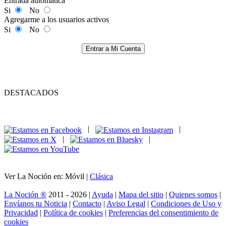
Entrada automática
Si
No
Agregarme a los usuarios activos
Si
No
Entrar a Mi Cuenta
DESTACADOS
|
|
|
|
Ver La Noción en: Móvil |
Clásica
La Noción ®
2011 - 2026 |
Ayuda
|
Mapa del sitio
|
Quienes somos
|
Envíanos tu Noticia
|
Contacto
|
Aviso Legal
|
Condiciones de Uso y
Privacidad
|
Política de cookies
|
Preferencias del consentimiento de
cookies