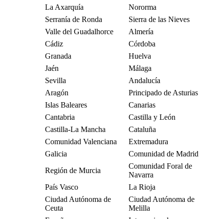
La Axarquía
Nororma
Serranía de Ronda
Sierra de las Nieves
Valle del Guadalhorce
Almería
Cádiz
Córdoba
Granada
Huelva
Jaén
Málaga
Sevilla
Andalucía
Aragón
Principado de Asturias
Islas Baleares
Canarias
Cantabria
Castilla y León
Castilla-La Mancha
Cataluña
Comunidad Valenciana
Extremadura
Galicia
Comunidad de Madrid
Comunidad Foral de
Región de Murcia
Navarra
País Vasco
La Rioja
Ciudad Autónoma de
Ciudad Autónoma de
Ceuta
Melilla