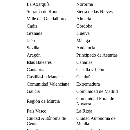
La Axarquía
Nororma
Serranía de Ronda
Sierra de las Nieves
Valle del Guadalhorce
Almería
Cádiz
Córdoba
Granada
Huelva
Jaén
Málaga
Sevilla
Andalucía
Aragón
Principado de Asturias
Islas Baleares
Canarias
Cantabria
Castilla y León
Castilla-La Mancha
Cataluña
Comunidad Valenciana
Extremadura
Galicia
Comunidad de Madrid
Comunidad Foral de
Región de Murcia
Navarra
País Vasco
La Rioja
Ciudad Autónoma de
Ciudad Autónoma de
Ceuta
Melilla