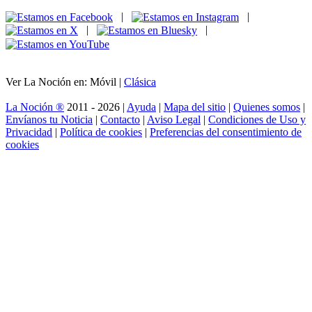
|
|
|
|
Ver La Noción en: Móvil |
Clásica
La Noción ®
2011 - 2026 |
Ayuda
|
Mapa del sitio
|
Quienes somos
|
Envíanos tu Noticia
|
Contacto
|
Aviso Legal
|
Condiciones de Uso y
Privacidad
|
Política de cookies
|
Preferencias del consentimiento de
cookies