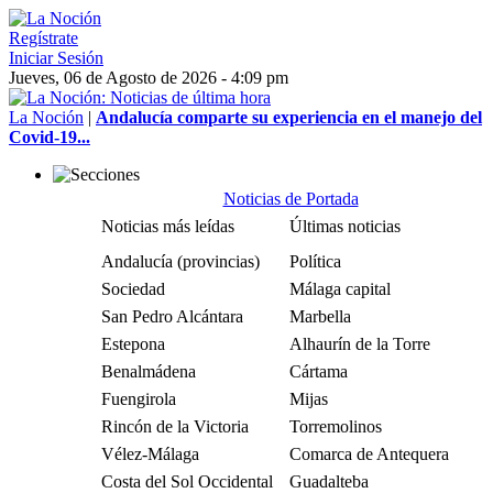
Regístrate
Iniciar Sesión
Jueves, 06 de Agosto de 2026 - 4:09 pm
La Noción
|
Andalucía comparte su experiencia en el manejo del
Covid-19...
Noticias de Portada
Noticias más leídas
Últimas noticias
Andalucía (provincias)
Política
Sociedad
Málaga capital
San Pedro Alcántara
Marbella
Estepona
Alhaurín de la Torre
Benalmádena
Cártama
Fuengirola
Mijas
Rincón de la Victoria
Torremolinos
Vélez-Málaga
Comarca de Antequera
Costa del Sol Occidental
Guadalteba