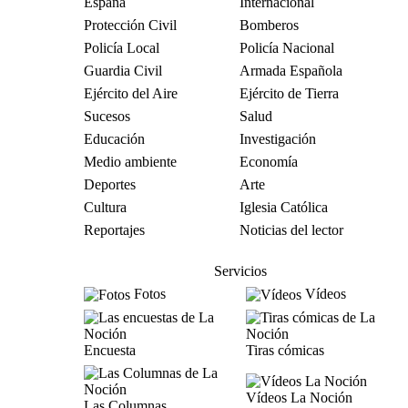
España
Internacional
Protección Civil
Bomberos
Policía Local
Policía Nacional
Guardia Civil
Armada Española
Ejército del Aire
Ejército de Tierra
Sucesos
Salud
Educación
Investigación
Medio ambiente
Economía
Deportes
Arte
Cultura
Iglesia Católica
Reportajes
Noticias del lector
Servicios
Fotos
Vídeos
Encuesta
Tiras cómicas
Vídeos La Noción
Las Columnas