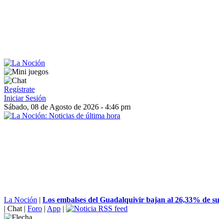
Regístrate
Iniciar Sesión
Sábado, 08 de Agosto de 2026 - 4:46 pm
La Noción
|
Los embalses del Guadalquivir bajan al 26,33% de su
|
Chat
|
Foro
|
App
|