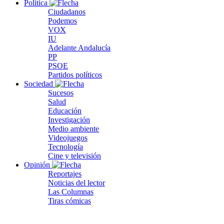
Política
Ciudadanos
Podemos
VOX
IU
Adelante Andalucía
PP
PSOE
Partidos políticos
Sociedad
Sucesos
Salud
Educación
Investigación
Medio ambiente
Videojuegos
Tecnología
Cine y televisión
Opinión
Reportajes
Noticias del lector
Las Columnas
Tiras cómicas