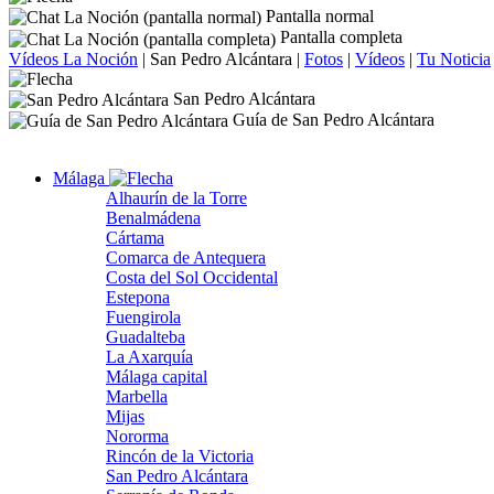
Pantalla normal
Pantalla completa
Vídeos La Noción
|
San Pedro Alcántara
|
Fotos
|
Vídeos
|
Tu Noticia
San Pedro Alcántara
Guía de San Pedro Alcántara
Málaga
Alhaurín de la Torre
Benalmádena
Cártama
Comarca de Antequera
Costa del Sol Occidental
Estepona
Fuengirola
Guadalteba
La Axarquía
Málaga capital
Marbella
Mijas
Nororma
Rincón de la Victoria
San Pedro Alcántara