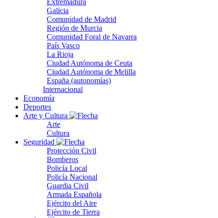
Extremadura
Galicia
Comunidad de Madrid
Región de Murcia
Comunidad Foral de Navarra
País Vasco
La Rioja
Ciudad Autónoma de Ceuta
Ciudad Autónoma de Melilla
España (autonomías)
Internacional
Economía
Deportes
Arte y Cultura
Arte
Cultura
Seguridad
Protección Civil
Bomberos
Policía Local
Policía Nacional
Guardia Civil
Armada Española
Ejército del Aire
Ejército de Tierra