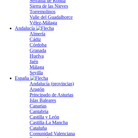
Serranía de Ronda
Sierra de las Nieves
Torremolinos
Valle del Guadalhorce
Vélez-Málaga
Andalucía
Almería
Cádiz
Córdoba
Granada
Huelva
Jaén
Málaga
Sevilla
España
Andalucía (provincias)
Aragón
Principado de Asturias
Islas Baleares
Canarias
Cantabria
Castilla y León
Castilla-La Mancha
Cataluña
Comunidad Valenciana